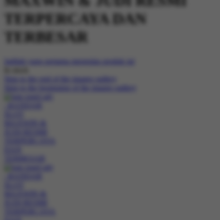
MAXWIN & JUDI RESMI
TERPERCAYA DAN
TERBESAR
Jadilah yang pertama mengulas produk ini
In stock
Skip to the end of the images gallery
Skip to the beginning of the images gallery