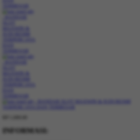
RP 1,000.00
INFORMASI: