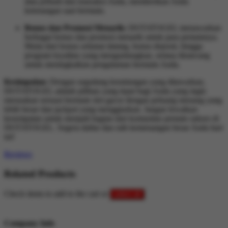
data pribadi dan transaksi Anda, memberikan Anda
ketenangan saat bermain.
Bonus dan Promosi Menarik:
DOTATOGEL menawarkan
berbagai bonus dan promosi menarik untuk para pemainnya.
Mulai dari bonus selamat datang, bonus deposit, hingga
program loyalitas yang menguntungkan, semua dirancang
untuk meningkatkan pengalaman bermain Anda.
Kesimpulan:
Dengan segudang keuntungan yang ditawarkan,
DOTATOGEL adalah pilihan yang tepat bagi Anda yang ingin
merasakan sensasi bermain slot gacor dengan peluang menang yang
lebih besar dan jackpot yang menggiurkan. Jangan lewatkan
kesempatan untuk menjadi bagian dari komunitas pemain sukses di
DOTATOGEL. Segera daftar dan raih kemenangan besar Anda hari
ini!
Reviews
Related Products
Check items to add to the cart or
select all
Company Info