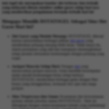
toto togel sdy merupakan bandar slot terbesar dan terbaik
yang melayani ribuan member online gacor setiap hari nya
yang memberikan pengalaman bermain terbaik hari ini
Mengapa Memilih DOTATOGEL Sebagai Situs Slot
Gacor Hari Ini?
Slot Gacor yang Mudah Menang:
DOTATOGEL dikenal
karena menyediakan berbagai pilihan
slot gacor
yang
memberikan peluang menang lebih besar. Tidak hanya itu,
sistem permainan yang adil dan transparan memungkinkan
setiap pemain merasakan kemenangan dengan peluang yang
wajar.
Jackpot Maxwin Setiap Hari:
Dengan
slot
yang
menawarkan jackpot maxwin, Anda memiliki kesempatan
untuk meraih kemenangan besar setiap harinya.
DOTATOGEL memberikan berbagai game dengan fitur
bonus yang menggiurkan, termasuk free spin dan mega
jackpot.
Situs Terpercaya dan Aman:
Keamanan dan kenyamanan
pemain adalah prioritas utama DOTATOGEL. Situs ini
dilengkapi dengan sistem keamanan terbaik yang melindungi