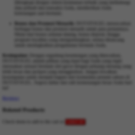
dilengkapi dengan sistem keamanan terbaik yang melindungi
data pribadi dan transaksi Anda, memberikan Anda
ketenangan saat bermain.
Bonus dan Promosi Menarik:
DOTATOGEL menawarkan
berbagai bonus dan promosi menarik untuk para pemainnya.
Mulai dari bonus selamat datang, bonus deposit, hingga
program loyalitas yang menguntungkan, semua dirancang
untuk meningkatkan pengalaman bermain Anda.
Kesimpulan:
Dengan segudang keuntungan yang ditawarkan,
DOTATOGEL adalah pilihan yang tepat bagi Anda yang ingin
merasakan sensasi bermain slot gacor dengan peluang menang yang
lebih besar dan jackpot yang menggiurkan. Jangan lewatkan
kesempatan untuk menjadi bagian dari komunitas pemain sukses di
DOTATOGEL. Segera daftar dan raih kemenangan besar Anda hari
ini!
Reviews
Related Products
Check items to add to the cart or
select all