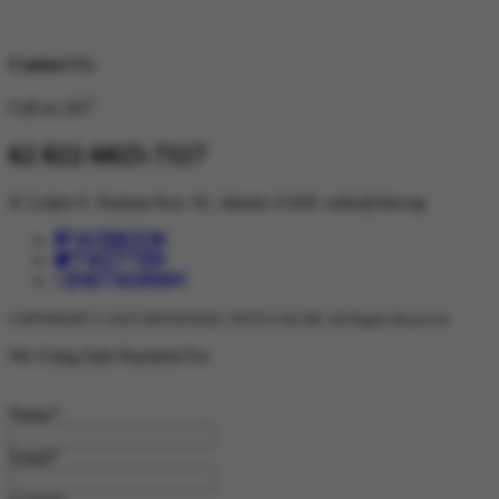
Contact Us
Call us 24/7
62 822-6025-7117
Jl. Letjen S. Parman Kav. 81, Jakarta 11420.
order@slot.ng
Facebook
Twitter
Instagram
COPYRIGHT © 2025 DOTATOGEL SITUS GACOR. All Rights Reserved
We Using Safe Payment For
Name
*
Email
*