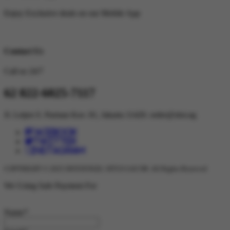
Enjoy Exclusive deals on our Mobile App
Contact Us
Call us 24/7
62 822-6025-7117
Jl. Letjen S. Parman Kav. 81, Jakarta 11420.
order@slot.ng
Facebook
Twitter
Instagram
COPYRIGHT © 2025 DOTATOGEL SITUS GACOR. All Rights Reserved
We Using Safe Payment For
Name
*