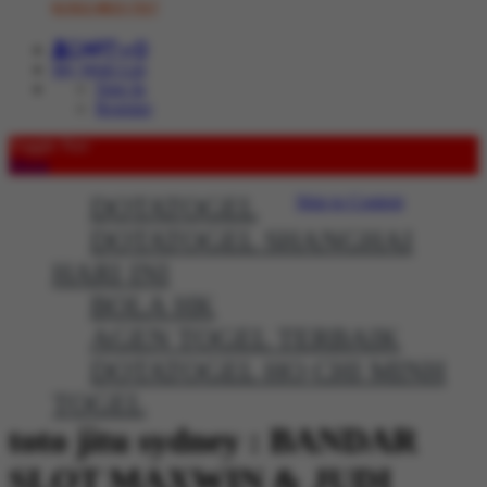
62 822-6025-7117
Cart
0
My Wish List
Sign In
Register
Toggle Nav
Menu
DOTATOGEL
Skip to Content
DOTATOGEL SHANGHAI
HARI INI
BOLA HK
AGEN TOGEL TERBAIK
DOTATOGEL HO CHI MINH
TOGEL
toto jitu sydney : BANDAR
SLOT MAXWIN & JUDI