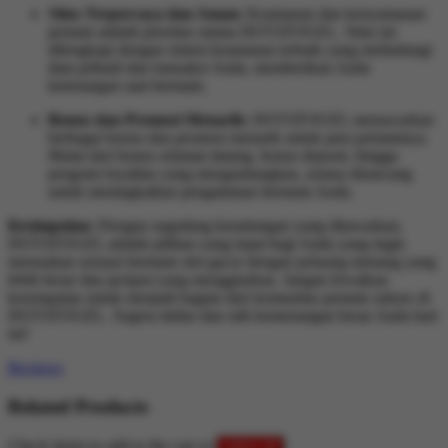
Situs Terpercaya dan Aman:
Keamanan dan kenyamanan
pemain adalah prioritas utama DOTATOGEL. Situs ini
dilengkapi dengan sistem keamanan terbaik yang melindungi
data pribadi dan transaksi Anda, memberikan Anda
ketenangan saat bermain.
Bonus dan Promosi Menarik:
DOTATOGEL menawarkan
berbagai bonus dan promosi menarik untuk para pemainnya.
Mulai dari bonus selamat datang, bonus deposit, hingga
program loyalitas yang menguntungkan, semua dirancang
untuk meningkatkan pengalaman bermain Anda.
Kesimpulan:
Dengan segudang keuntungan yang ditawarkan,
DOTATOGEL adalah pilihan yang tepat bagi Anda yang ingin
merasakan sensasi bermain slot gacor dengan peluang menang yang
lebih besar dan jackpot yang menggiurkan. Jangan lewatkan
kesempatan untuk menjadi bagian dari komunitas pemain sukses di
DOTATOGEL. Segera daftar dan raih kemenangan besar Anda hari
ini!
Reviews
Related Products
Check items to add to the cart or
select all