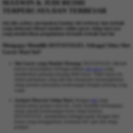
MAXWIN & JUDI RESMI
TERPERCAYA DAN TERBESAR
toto jitu sydney merupakan bandar slot terbesar dan terbaik
yang melayani ribuan member online gacor setiap hari nya
yang memberikan pengalaman bermain terbaik hari ini
Mengapa Memilih DOTATOGEL Sebagai Situs Slot
Gacor Hari Ini?
Slot Gacor yang Mudah Menang:
DOTATOGEL dikenal
karena menyediakan berbagai pilihan
slot gacor
yang
memberikan peluang menang lebih besar. Tidak hanya itu,
sistem permainan yang adil dan transparan memungkinkan
setiap pemain merasakan kemenangan dengan peluang yang
wajar.
Jackpot Maxwin Setiap Hari:
Dengan
slot
yang
menawarkan jackpot maxwin, Anda memiliki kesempatan
untuk meraih kemenangan besar setiap harinya.
DOTATOGEL memberikan berbagai game dengan fitur
bonus yang menggiurkan, termasuk free spin dan mega
jackpot.