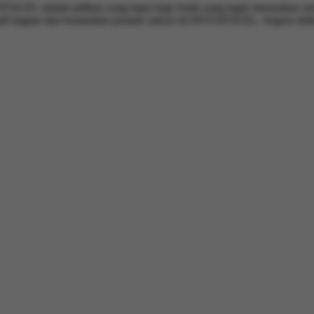
EL adalah pilihan yang tepat bagi Anda yang ingin merasakan sensa
di bagian dari komunitas pemain sukses di DOTATOGEL. Segera daftar