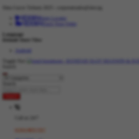
Situs Gacor Terbaru 2025 :
corporatesales@slot.ng
hidden
Store Locator
hidden
Track Your Order
Language
Default Store View
Android
Toggle Nav
Search
Search
Search
Call us 24/7
62 822-6025-7117