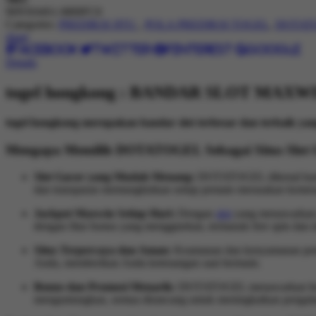
90NX04S1-M00FC0
Categories:
PREDIKSI JITU
,
POLA PREDIKSI TOGEL
,
DOTAT
share
Facebook
Twitter
Pinterest
Google
Details
togel hongkong : BANDAR SLOT MAX
togel hongkong merupakan bandar slot terbesar dan terbaik yan
Mengapa Memilih DOTATOGEL Sebagai Situs Slot G
Slot Gacor yang Mudah Menang:
DOTATOGEL dikenal kare
dan transparan memungkinkan setiap pemain merasakan kemen
Jackpot Maxwin Setiap Hari:
Dengan
slot
yang menawarkan 
dengan fitur bonus yang menggiurkan, termasuk free spin dan 
Situs Terpercaya dan Aman:
Keamanan dan kenyamanan pemai
Anda, memberikan Anda ketenangan saat bermain.
Bonus dan Promosi Menarik:
DOTATOGEL menawarkan berbaga
menguntungkan, semua dirancang untuk meningkatkan pengal