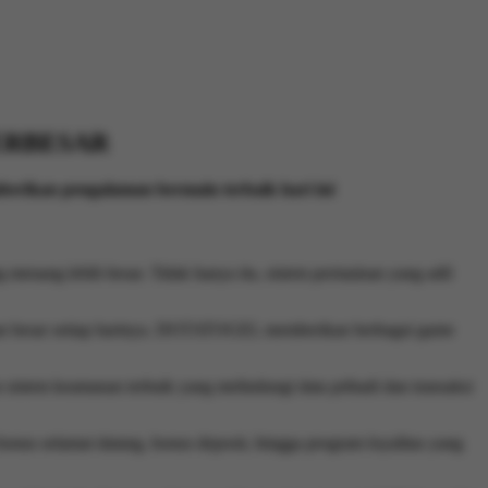
TERBESAR
berikan pengalaman bermain terbaik hari ini
menang lebih besar. Tidak hanya itu, sistem permainan yang adil
n besar setiap harinya. DOTATOGEL memberikan berbagai game
stem keamanan terbaik yang melindungi data pribadi dan transaksi
s selamat datang, bonus deposit, hingga program loyalitas yang