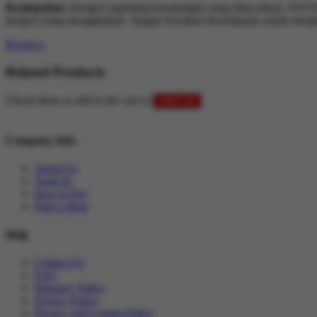
Kesimpulan:
Dengan segudang keuntungan yang ditawarkan, DOTATOG
jackpot yang menggiurkan. Jangan lewatkan kesempatan untuk menja
Reviews
Related Products
Check items to add to the cart or
select all
Company Info
About Us
Trade In
How to Pay
Find a Store
Help
Contact Us
FAQ
Warranty Policy
Privacy Policy
Privacy and Cookie Policy