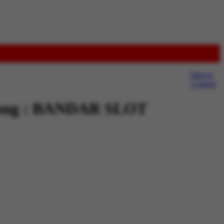
DOTATOGEL LIVE ARCADE
Skip to
Content
kong : BANDAR SLOT