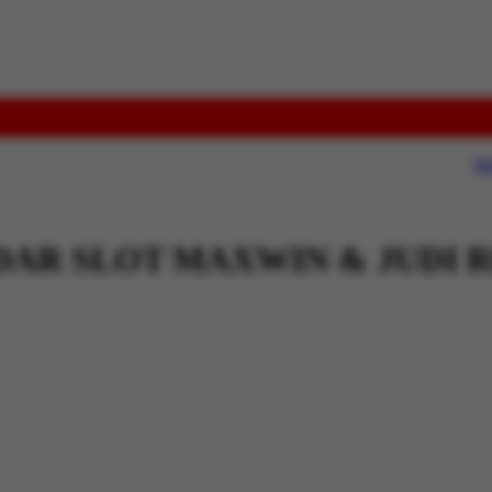
L KELUARAN LONDON HARI INI
Sk
ERCUAN
DOTATOGEL SHANGHAI
AR SLOT MAXWIN & JUDI 