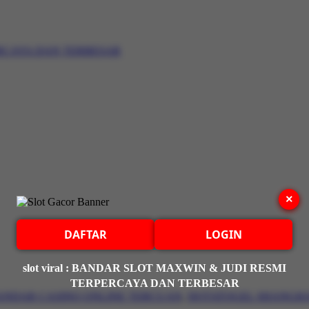
×
DAFTAR
LOGIN
slot viral : BANDAR SLOT MAXWIN & JUDI RESMI
TERPERCAYA DAN TERBESAR
ANDAR CASINO ONLINE TERCUAN
,
DOTATOGEL SHANGHA