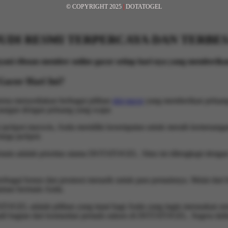
© COPYRIGHT 2025
|
DOTATOGEL
& JUDI RESMI TERPERCAYA DAN TERBE
ayani ribuan member online gacor setiap hari nya yang memberika
acor Hari Ini?
na menyediakan berbagai pilihan
slot gacor
yang memberikan peluang 
angan dengan peluang yang wajar.
jackpot maxwin, Anda memiliki kesempatan untuk meraih kemenanga
mega jackpot.
n adalah prioritas utama DOTATOGEL. Situs ini dilengkapi dengan si
i bonus dan promosi menarik untuk para pemainnya. Mulai dari bonu
aman bermain Anda.
EL adalah pilihan yang tepat bagi Anda yang ingin merasakan sensa
di bagian dari komunitas pemain sukses di DOTATOGEL. Segera daftar