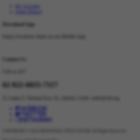
My Account
Order History
Download App
Enjoy Exclusive deals on our Mobile App
Contact Us
Call us 24/7
62 822-6025-7117
Jl. Letjen S. Parman Kav. 81, Jakarta 11420.
order@slot.ng
Facebook
Twitter
Instagram
COPYRIGHT © 2025 DOTATOGEL SITUS GACOR. All Rights Reserved