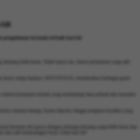
SAR
n pengalaman bermain terbaik hari ini
menang lebih besar. Tidak hanya itu, sistem permainan yang adil
n besar setiap harinya. DOTATOGEL memberikan berbagai game
stem keamanan terbaik yang melindungi data pribadi dan transaksi
s selamat datang, bonus deposit, hingga program loyalitas yang
si bermain slot gacor dengan peluang menang yang lebih besar dan
 dan raih kemenangan besar Anda hari ini!