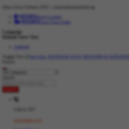
Situs Gacor Terbaru 2025 :
corporatesales@slot.ng
hidden
Store Locator
hidden
Track Your Order
Language
Default Store View
Android
Toggle Nav
Search
Search
Search
Call us 24/7
62 822-6025-7117