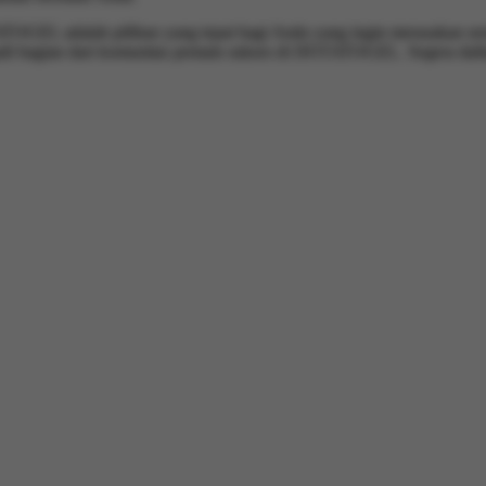
EL adalah pilihan yang tepat bagi Anda yang ingin merasakan sensa
di bagian dari komunitas pemain sukses di DOTATOGEL. Segera daftar