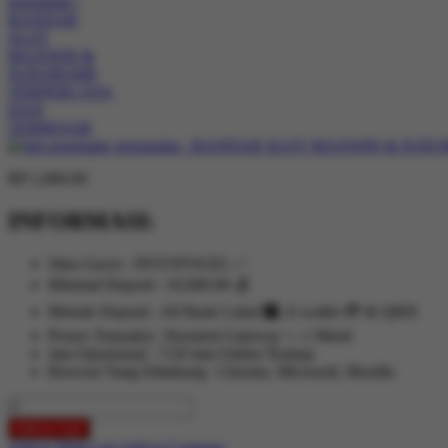
RP 1,000.00
INFORMASI:
Situs Gacor : DOTATOGEL ✅
Minimal Deposit : 10,000.00 💰
Metode Deposit : All Bank Lokal 🏧, E-wallet 💳 & QRIS
Proses Transaksi : Payment Gateway +- 1 Menit
Jam Oprasional : 7/24 Jam Online Nontop
Browser Yang Didukung : Chrome, Microsoft, Mozilla
Add to Cart
Add to Wish List
Add to Compare