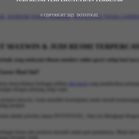
© COPYRIGHT 2025
|
DOTATOGEL
AM
,
BANDAR TOGEL TERBAIK
,
DOTATOGEL TOGEL LOND
R SLOT MAXWIN & JUDI RESMI TERPERC
terbaik yang melayani ribuan member online gacor setiap hari ny
acor Hari Ini?
na menyediakan berbagai pilihan
slot gacor
yang memberikan peluang 
angan dengan peluang yang wajar.
jackpot maxwin, Anda memiliki kesempatan untuk meraih kemenanga
mega jackpot.
n adalah prioritas utama DOTATOGEL. Situs ini dilengkapi dengan si
i bonus dan promosi menarik untuk para pemainnya. Mulai dari bonu
aman bermain Anda.