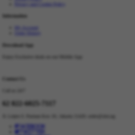
Privacy and Cookie Policy
Information
My Account
Order History
Download App
Enjoy Exclusive deals on our Mobile App
Contact Us
Call us 24/7
62 822-6025-7117
Jl. Letjen S. Parman Kav. 81, Jakarta 11420.
order@slot.ng
Facebook
Twitter