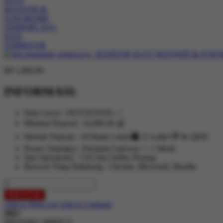
RP 1,000.00
INFORMASI:
Situs Gacor : DOTATOGEL ✅
Minimal Deposit : 10,000.00 💰
Metode Deposit : All Bank Lokal 🏧, E-wallet 💳 & QRIS
Proses Transaksi : Payment Gateway +- 1 Menit
Jam Oprasional : 7/24 Jam Online Nontop
Browser Yang Didukung : Chrome, Microsoft, Mozilla
Add to Cart
Add to Wish List
Add to Compare
SKU
90NX04S1-M00FC0