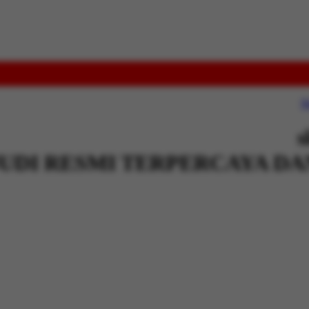
L SLOT GACOR
SITUS TOTO
S
AL
BANDAR SLOT TERBAIK
s
UDI RESMI TERPERCAYA DA