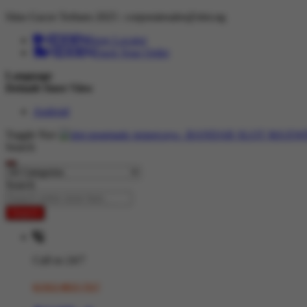
Situs Gacor Terbaru 2025 :
corporatesales@slot.ng
hidden
Store Locator
hidden
Track Your Order
Language
Default Store View
Android
Toggle Nav
Search
Search
Search
Call us 24/7
62 822-6025-7117