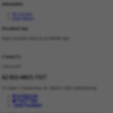
Information
My Account
Order History
Download App
Enjoy Exclusive deals on our Mobile App
Contact Us
Call us 24/7
62 822-6025-7117
Jl. Letjen S. Parman Kav. 81, Jakarta 11420.
order@slot.ng
Facebook
Twitter
Instagram