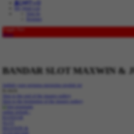
Cart
0
My Wish List
Sign In
Register
Toggle Nav
Menu
DOTATOGEL
BO TOGEL 
DOTATOGEL TAIWAN DATA 
BANDAR SLOT MAXWIN & J
Jadilah yang pertama mengulas produk ini
In stock
Skip to the end of the images gallery
Skip to the beginning of the images gallery