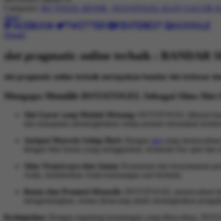
Categories:
BO TOGEL RESMI
,
DOTATOGEL SLOT GACOR X
share
Facebook
Twitter
Pinterest
Google
Details
slot pragmatic online terbaik : B
slot pragmatic online terbaik merupakan bandar slot terbesar 
Mengapa Memilih DOTATOGEL Sebagai Situs Slot G
Slot Gacor yang Mudah Menang:
DOTATOGEL dikenal kare
dan transparan memungkinkan setiap pemain merasakan kemen
Jackpot Maxwin Setiap Hari:
Dengan
slot
yang menawarkan 
dengan fitur bonus yang menggiurkan, termasuk free spin dan 
Situs Terpercaya dan Aman:
Keamanan dan kenyamanan pemai
Anda, memberikan Anda ketenangan saat bermain.
Bonus dan Promosi Menarik:
DOTATOGEL menawarkan berbaga
menguntungkan, semua dirancang untuk meningkatkan pengal
Kesimpulan:
Dengan segudang keuntungan yang ditawarkan, DOTATOG