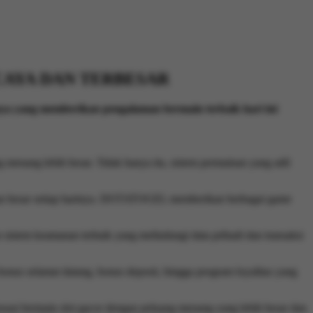
ERCAYA DAN TERBESAR
 nya yang memberikan pengalaman bermain terbaik hari ini
menang lebih besar. Tidak hanya itu, sistem permainan yang adil
n besar setiap harinya. DOTATOGEL memberikan berbagai game
stem keamanan terbaik yang melindungi data pribadi dan transaksi
s selamat datang, bonus deposit, hingga program loyalitas yang
si bermain slot gacor dengan peluang menang yang lebih besar dan