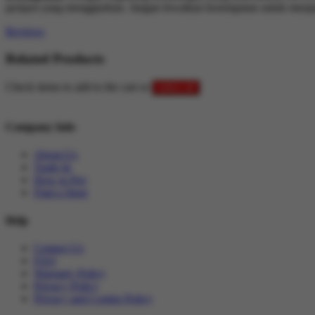
jackpot yang menggiurkan. Jangan lewatkan kesempatan untuk menja
Reviews
Related Products
Check items to add to the cart or
select all
Company Info
About Us
Trade In
How to Pay
Find a Store
Help
Contact Us
FAQ
Warranty Policy
Privacy Policy
Privacy and Cookie Policy