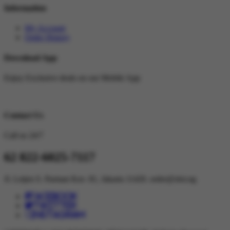
Information
My Account
Order History
Download App
Enjoy Exclusive deals on our Mobile App
Contact Us
Call us 24/7
62 822-6025-7117
Jl. Letjen S. Parman Kav. 81, Jakarta 11420.
order@slot.ng
Facebook
Twitter
Instagram