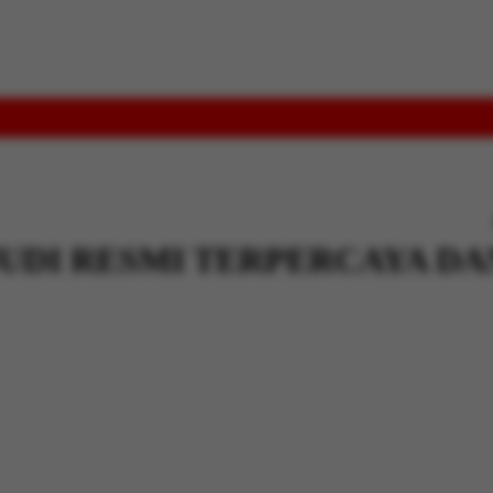
RESMI
DOTATOGEL SLOT GACO
TOGEL
SITUS JUDOL TERBAIK
UDI RESMI TERPERCAYA DA