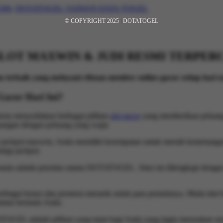
500
,
DOTATOGEL TAIWAN DATA TOGEL
© COPYRIGHT 2025
|
DOTATOGEL
ANDAR SLOT MAXWIN & JUDI RESMI TERP
dan terbaik yang melayani ribuan member online gacor setiap hari
acor Hari Ini?
na menyediakan berbagai pilihan
slot gacor
yang memberikan peluang 
angan dengan peluang yang wajar.
jackpot maxwin, Anda memiliki kesempatan untuk meraih kemenanga
mega jackpot.
n adalah prioritas utama DOTATOGEL. Situs ini dilengkapi dengan si
i bonus dan promosi menarik untuk para pemainnya. Mulai dari bonu
aman bermain Anda.
EL adalah pilihan yang tepat bagi Anda yang ingin merasakan sensa