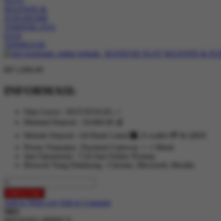
RP 1,000.00
INFORMASI:
Situs Gacor : DOTATOGEL ✅
Minimal Deposit : 10,000.00 💰
Metode Deposit : All Bank Lokal 🏧, E-wallet 💳 & QRIS
Proses Transaksi : Payment Gateway +- 1 Menit
Jam Oprasional : 7/24 Jam Online Nontop
Browser Yang Didukung : Chrome, Microsoft, Mozilla
Add to Cart
Add to Wish List
Add to Compare
SKU
90NX04S1-M00FC0