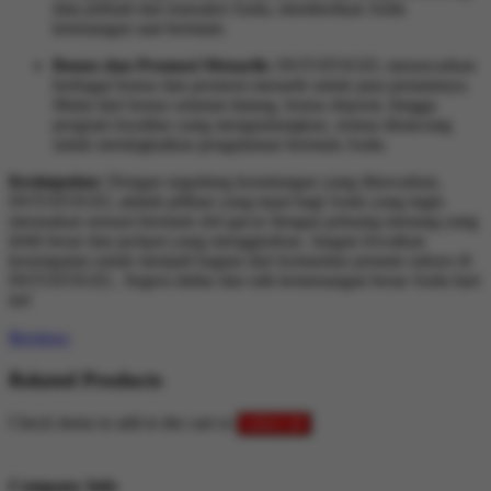
data pribadi dan transaksi Anda, memberikan Anda
ketenangan saat bermain.
Bonus dan Promosi Menarik:
DOTATOGEL menawarkan
berbagai bonus dan promosi menarik untuk para pemainnya.
Mulai dari bonus selamat datang, bonus deposit, hingga
program loyalitas yang menguntungkan, semua dirancang
untuk meningkatkan pengalaman bermain Anda.
Kesimpulan:
Dengan segudang keuntungan yang ditawarkan,
DOTATOGEL adalah pilihan yang tepat bagi Anda yang ingin
merasakan sensasi bermain slot gacor dengan peluang menang yang
lebih besar dan jackpot yang menggiurkan. Jangan lewatkan
kesempatan untuk menjadi bagian dari komunitas pemain sukses di
DOTATOGEL. Segera daftar dan raih kemenangan besar Anda hari
ini!
Reviews
Related Products
Check items to add to the cart or
select all
Company Info