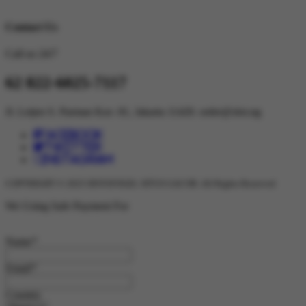
Contact Us
Call us 24/7
62 822-6025-7117
Jl. Letjen S. Parman Kav. 81, Jakarta 11420.
order@slot.ng
Facebook
Twitter
Instagram
COPYRIGHT © 2025 DOTATOGEL SITUS GACOR. All Rights Reserved
We Using Safe Payment For
Name
*
Email
*
Country