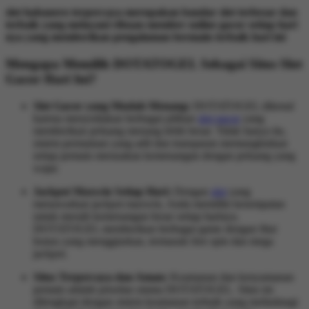
slot habanero terpercaya merupakan bandar slot terbesar dan
terbaik yang melayani ribuan member online gacor setiap hari
nya yang memberikan pengalaman bermain terbaik hari ini
Mengapa Memilih DOTATOGEL Sebagai Situs Slot
Gacor Hari Ini?
Slot Gacor yang Mudah Menang:
DOTATOGEL dikenal
karena menyediakan berbagai pilihan
slot gacor
yang
memberikan peluang menang lebih besar. Tidak hanya itu,
sistem permainan yang adil dan transparan memungkinkan
setiap pemain merasakan kemenangan dengan peluang yang
wajar.
Jackpot Maxwin Setiap Hari:
Dengan
slot
yang
menawarkan jackpot maxwin, Anda memiliki kesempatan
untuk meraih kemenangan besar setiap harinya.
DOTATOGEL memberikan berbagai game dengan fitur
bonus yang menggiurkan, termasuk free spin dan mega
jackpot.
Situs Terpercaya dan Aman:
Keamanan dan kenyamanan
pemain adalah prioritas utama DOTATOGEL. Situs ini
dilengkapi dengan sistem keamanan terbaik yang melindungi