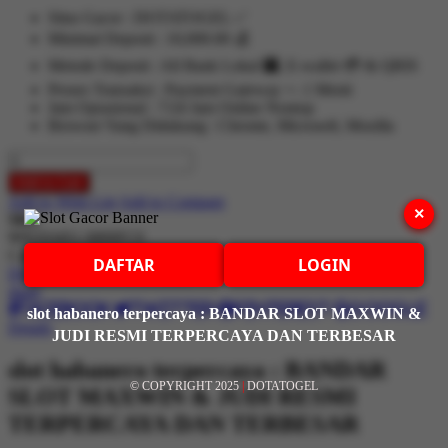
Situs Gacor : DOTATOGEL ✅
Minimal Deposit : 10,000.00 💰
Metode Deposit : All Bank Lokal 🏧, E-wallet 💳 & QRIS
Proses Transaksi : Payment Gateway +- 1 Menit
Jam Oprasional : 7/24 Jam Online Nontop
Browser Yang Didukung : Chrome, Microsoft, Mozilla
Add to Cart
Add to Wish List
Add to Compare
×
SKU
90NX04S1-M00FC0
Categories:
SLOT DEPOSIT PULSA
,
DOTATOGEL HK
,
DAFTAR
LOGIN
DOTATOGEL JAYAPURA
share
Facebook
Twitter
Pinterest
Google
slot habanero terpercaya : BANDAR SLOT MAXWIN &
Details
JUDI RESMI TERPERCAYA DAN TERBESAR
slot habanero terpercaya : BANDAR
© COPYRIGHT 2025
|
DOTATOGEL
SLOT MAXWIN & JUDI RESMI
TERPERCAYA DAN TERBESAR