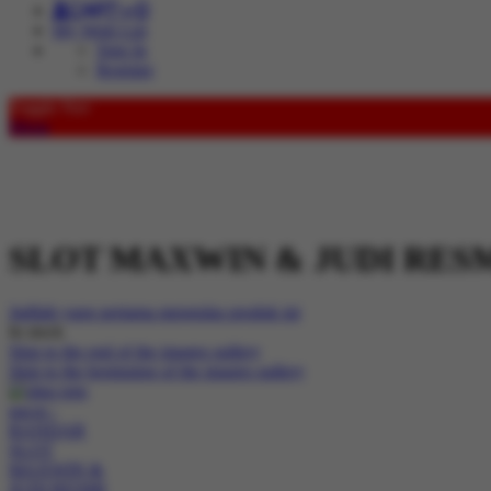
Cart
0
My Wish List
Sign In
Register
Toggle Nav
Menu
DOTATOGEL
DOTATOGE
DOTATOGEL KELUARAN SEO
SLOT MAXWIN & JUDI RES
Jadilah yang pertama mengulas produk ini
In stock
Skip to the end of the images gallery
Skip to the beginning of the images gallery