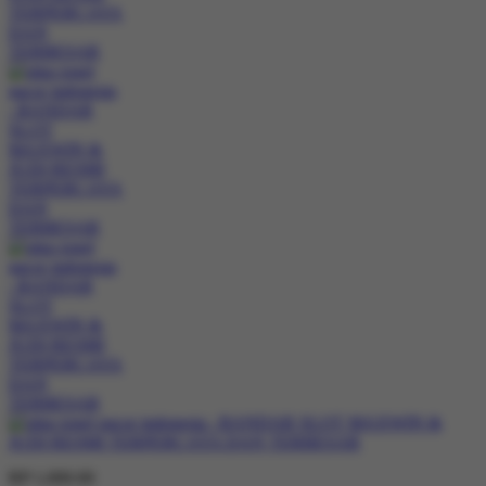
RP 1,000.00