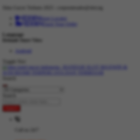
Situs Gacor Terbaru 2025 :
corporatesales@slot.ng
hidden
Store Locator
hidden
Track Your Order
Language
Default Store View
Android
Toggle Nav
Search
Search
Search
Call us 24/7