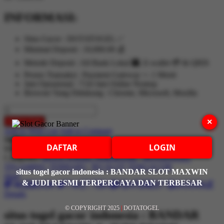
INFORMASI:
Situs Gacor : DOTATOGEL ✅
Minimal Deposit : 10,000.00 💰
Metode Deposit : All Bank Lokal 🏧, E-wallet 💳 & QRIS
Proses Transaksi : Payment Gateway +- 1 Menit
Jam Oprasional : 7/24 Jam Online Nontop
Browser Yang Didukung : Chrome, Microsoft, Mozilla
×
Add to Cart
Add to Wish List
Add to Compare
SKU
DAFTAR
LOGIN
90NX04S1-M00FC0
Categories:
SITUS TOGEL TERBESAR
,
DOTATOGEL
TFGAMING TERBARU
,
BO SLOT TERGACOR
situs togel gacor indonesia : BANDAR SLOT MAXWIN
share
& JUDI RESMI TERPERCAYA DAN TERBESAR
Facebook
Twitter
Pinterest
Google
Details
© COPYRIGHT 2025
|
DOTATOGEL
situs togel gacor indonesia : BANDAR