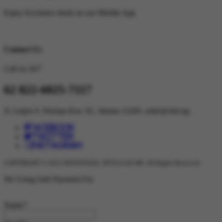
Enjoy Exclusive deals on our Mobile App
Contact Us
Call us 24/7
62 822-6025-7117
Jl. Letjen S. Parman Kav. 81, Jakarta 11420.
order@slot.ng
Facebook
Twitter
Instagram
COPYRIGHT © 2025 DOTATOGEL SITUS GACOR. All Rights Reserved
We Using Safe Payment For
Name
*