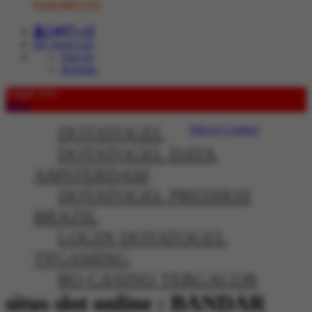
62 822-6025-7117
Cart
0
My Wish List
Sign In
Register
Toggle Nav
Menu
DOTATOGEL
Skip to Content
DOTATOGEL DATA
AMSTERDAM
DOTATOGEL PREDIKSI
BRAZIL
LOGIN DOTATOGEL
TFGAMING
BO CASINO TERGACOR
situs slot online : BANDAR