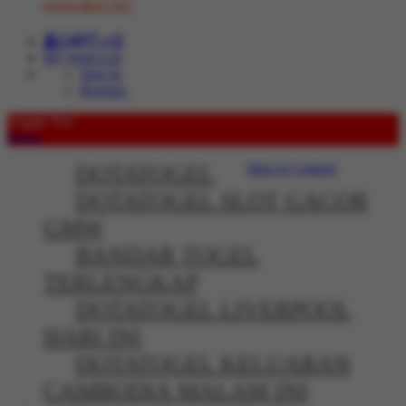
62 822-6025-7117
Cart
0
My Wish List
Sign In
Register
Toggle Nav
Menu
DOTATOGEL
Skip to Content
DOTATOGEL SLOT GACOR
GMW
BANDAR TOGEL
TERLENGKAP
DOTATOGEL LIVERPOOL
HARI INI
DOTATOGEL KELUARAN
CAMBODIA MALAM INI