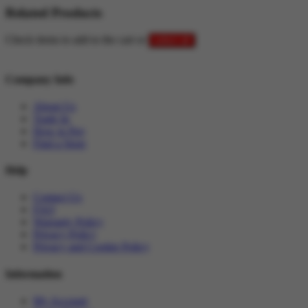
Related Products
Check items to add to the cart or
select all
Company Info
About Us
Trade In
How to Pay
Find a Store
Help
Contact Us
FAQ
Warranty Policy
Privacy Policy
Privacy and Cookie Policy
Information
My Account