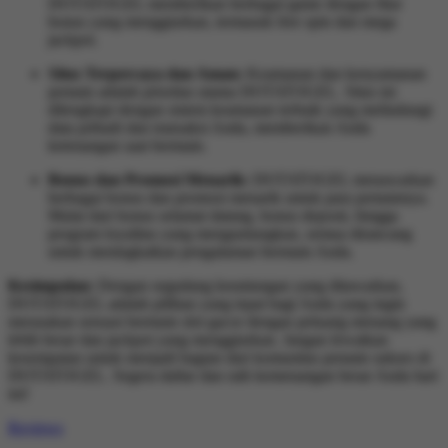
DOTATOGEL memberikan berbagai game dengan fitur
bonus yang menggiurkan, termasuk free spin dan mega
jackpot.
Situs Terpercaya dan Aman:
Keamanan dan kenyamanan
pemain adalah prioritas utama DOTATOGEL. Situs ini
dilengkapi dengan sistem keamanan terbaik yang melindungi
data pribadi dan transaksi Anda, memberikan Anda
ketenangan saat bermain.
Bonus dan Promosi Menarik:
DOTATOGEL menawarkan
berbagai bonus dan promosi menarik untuk para pemainnya.
Mulai dari bonus selamat datang, bonus deposit, hingga
program loyalitas yang menguntungkan, semua dirancang
untuk meningkatkan pengalaman bermain Anda.
Kesimpulan:
Dengan segudang keuntungan yang ditawarkan,
DOTATOGEL adalah pilihan yang tepat bagi Anda yang ingin
merasakan sensasi bermain slot gacor dengan peluang menang yang
lebih besar dan jackpot yang menggiurkan. Jangan lewatkan
kesempatan untuk menjadi bagian dari komunitas pemain sukses di
DOTATOGEL. Segera daftar dan raih kemenangan besar Anda hari
ini!
Reviews