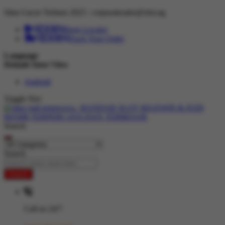
Situs Gacor Terbaru 2025 :
corporatesales@slot.ng
hidden
Store Locator
hidden
Track Your Order
Language
Default Store View
Android
Toggle Nav
Search
Search
Search
Call us 24/7