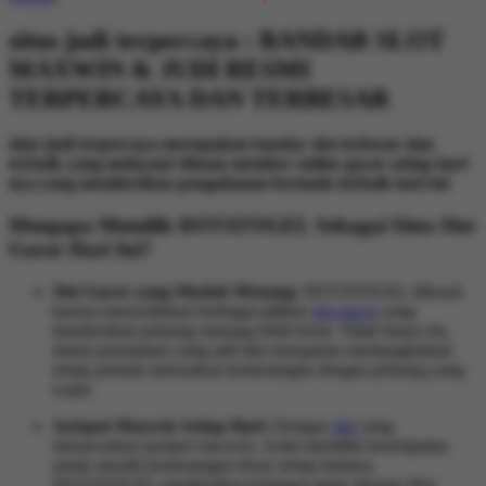
situs judi terpercaya : BANDAR SLOT
MAXWIN & JUDI RESMI
TERPERCAYA DAN TERBESAR
situs judi terpercaya merupakan bandar slot terbesar dan
terbaik yang melayani ribuan member online gacor setiap hari
nya yang memberikan pengalaman bermain terbaik hari ini
Mengapa Memilih DOTATOGEL Sebagai Situs Slot
Gacor Hari Ini?
Slot Gacor yang Mudah Menang:
DOTATOGEL dikenal
karena menyediakan berbagai pilihan
slot gacor
yang
memberikan peluang menang lebih besar. Tidak hanya itu,
sistem permainan yang adil dan transparan memungkinkan
setiap pemain merasakan kemenangan dengan peluang yang
wajar.
Jackpot Maxwin Setiap Hari:
Dengan
slot
yang
menawarkan jackpot maxwin, Anda memiliki kesempatan
untuk meraih kemenangan besar setiap harinya.
DOTATOGEL memberikan berbagai game dengan fitur