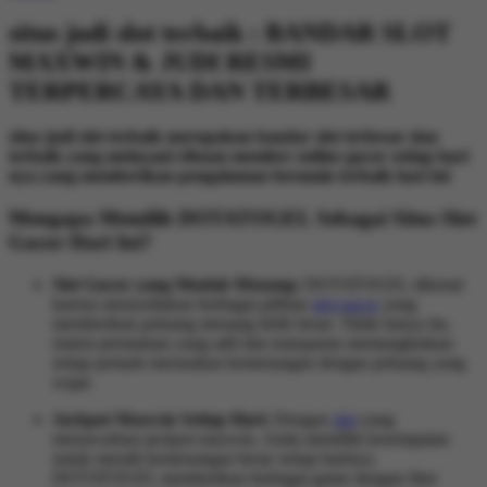
situs judi slot terbaik : BANDAR SLOT
MAXWIN & JUDI RESMI
TERPERCAYA DAN TERBESAR
situs judi slot terbaik merupakan bandar slot terbesar dan
terbaik yang melayani ribuan member online gacor setiap hari
nya yang memberikan pengalaman bermain terbaik hari ini
Mengapa Memilih DOTATOGEL Sebagai Situs Slot
Gacor Hari Ini?
Slot Gacor yang Mudah Menang:
DOTATOGEL dikenal
karena menyediakan berbagai pilihan
slot gacor
yang
memberikan peluang menang lebih besar. Tidak hanya itu,
sistem permainan yang adil dan transparan memungkinkan
setiap pemain merasakan kemenangan dengan peluang yang
wajar.
Jackpot Maxwin Setiap Hari:
Dengan
slot
yang
menawarkan jackpot maxwin, Anda memiliki kesempatan
untuk meraih kemenangan besar setiap harinya.
DOTATOGEL memberikan berbagai game dengan fitur