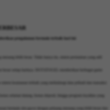
TERBESAR
mberikan pengalaman bermain terbaik hari ini
menang lebih besar. Tidak hanya itu, sistem permainan yang adil
n besar setiap harinya. DOTATOGEL memberikan berbagai game
stem keamanan terbaik yang melindungi data pribadi dan transaksi
s selamat datang, bonus deposit, hingga program loyalitas yang
si bermain slot gacor dengan peluang menang yang lebih besar dan