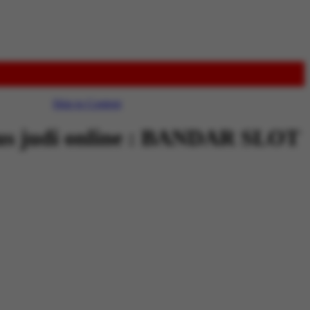
GEL
Skip to Content
tus judi online : BANDAR SLOT