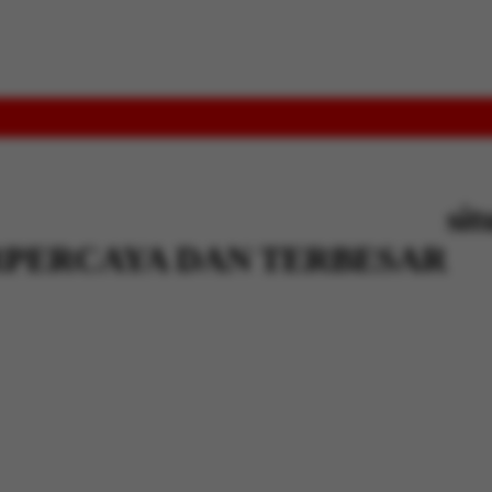
L KUPANG
HASIL PREDIKSI TO
K
SITUS PREDIKSI TOGEL
si
RPERCAYA DAN TERBESAR