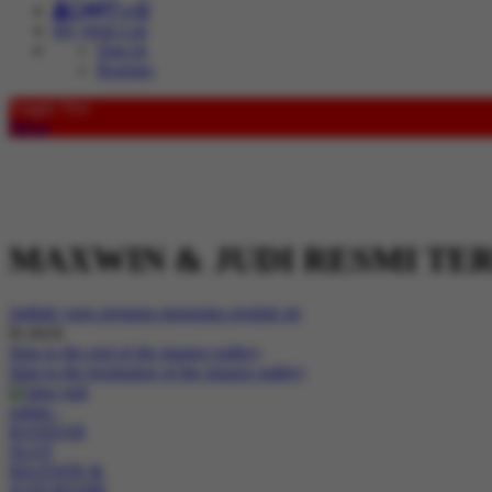
Cart
0
My Wish List
Sign In
Register
Toggle Nav
Menu
DOTATOGEL
DOTATOGE
MESIN SLOT ONLINE TERBAI
MAXWIN & JUDI RESMI TE
Jadilah yang pertama mengulas produk ini
In stock
Skip to the end of the images gallery
Skip to the beginning of the images gallery