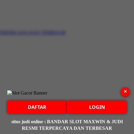
×
DAFTAR
LOGIN
situs judi online : BANDAR SLOT MAXWIN & JUDI
RESMI TERPERCAYA DAN TERBESAR