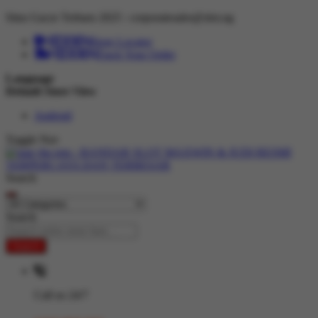
Situs Gacor Terbaru 2025 :
corporatesales@slot.ng
hidden
Store Locator
hidden
Track Your Order
Language
Default Store View
Android
Toggle Nav
Search
Search
Search
Call us 24/7