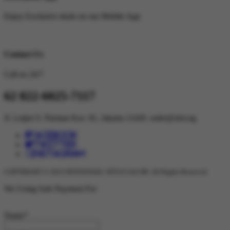
Enjoy Exclusive deals on our Mobile App
Contact Us
Call us 24/7
62 822-6025-7117
Jl. Letjen S. Parman Kav. 81, Jakarta 11420.
order@slot.ng
Facebook
Twitter
Instagram
COPYRIGHT © 2025 DOTATOGEL SITUS GACOR. All Rights Reserved
We Using Safe Payment For
Name
*