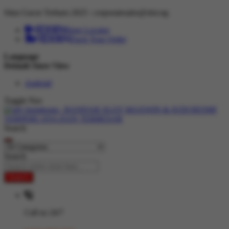
Situs Gacor Terbaru 2025 :
corporatesales@slot.ng
hidden
Store Locator
hidden
Track Your Order
Language
Default Store View
Android
Toggle Nav
Search
Search
Search
Call us 24/7