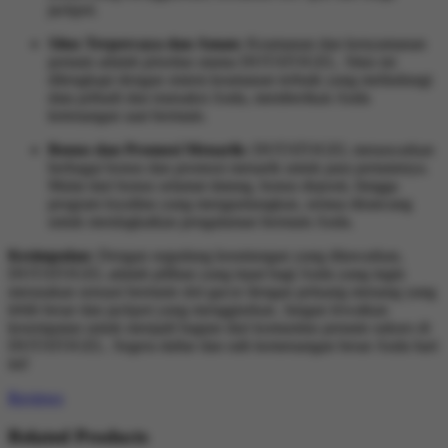
jackpot.
Situs Terpercaya dan Aman:
Keamanan dan kenyamanan
pemain adalah prioritas utama DOTATOGEL. Situs ini
dilengkapi dengan sistem keamanan terbaik yang melindungi
data pribadi dan transaksi Anda, memberikan Anda
ketenangan saat bermain.
Bonus dan Promosi Menarik:
DOTATOGEL menawarkan
berbagai bonus dan promosi menarik untuk para pemainnya.
Mulai dari bonus selamat datang, bonus deposit, hingga
program loyalitas yang menguntungkan, semua dirancang
untuk meningkatkan pengalaman bermain Anda.
Kesimpulan:
Dengan segudang keuntungan yang ditawarkan,
DOTATOGEL adalah pilihan yang tepat bagi Anda yang ingin
merasakan sensasi bermain slot gacor dengan peluang menang yang
lebih besar dan jackpot yang menggiurkan. Jangan lewatkan
kesempatan untuk menjadi bagian dari komunitas pemain sukses di
DOTATOGEL. Segera daftar dan raih kemenangan besar Anda hari
ini!
Reviews
Related Products