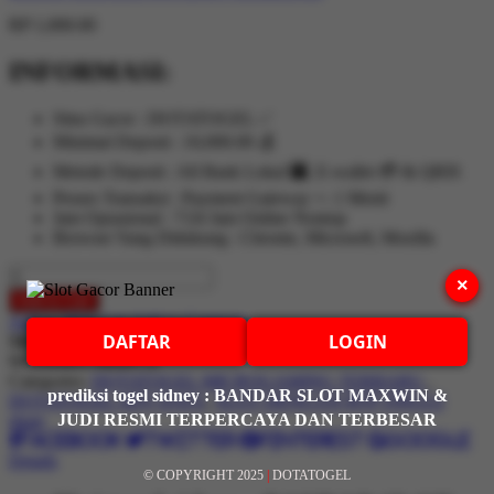
RP 1,000.00
INFORMASI:
Situs Gacor : DOTATOGEL ✅
Minimal Deposit : 10,000.00 💰
Metode Deposit : All Bank Lokal 🏧, E-wallet 💳 & QRIS
Proses Transaksi : Payment Gateway +- 1 Menit
Jam Oprasional : 7/24 Jam Online Nontop
Browser Yang Didukung : Chrome, Microsoft, Mozilla
×
Add to Cart
Add to Wish List
Add to Compare
DAFTAR
LOGIN
SKU
90NX04S1-M00FC0
Categories:
DOTATOGEL MICROGAMING TERBARU
,
prediksi togel sidney : BANDAR SLOT MAXWIN &
DOTATOGEL SDY DATA
,
SLOT DENGAN RTP TINGGI
JUDI RESMI TERPERCAYA DAN TERBESAR
share
Facebook
Twitter
Pinterest
Google
Details
© COPYRIGHT 2025
|
DOTATOGEL