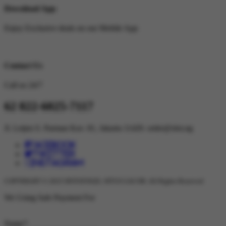
Download App
Enjoy Exclusive deals on our Mobile App
Contact Us
Call us 24/7
62 822-6025-7117
Jl. Letjen S. Parman Kav. 81, Jakarta 11420.
order@slot.ng
Facebook
Twitter
Instagram
COPYRIGHT © 2025 DOTATOGEL SITUS GACOR. All Rights Reserved
We Using Safe Payment For
Name
*