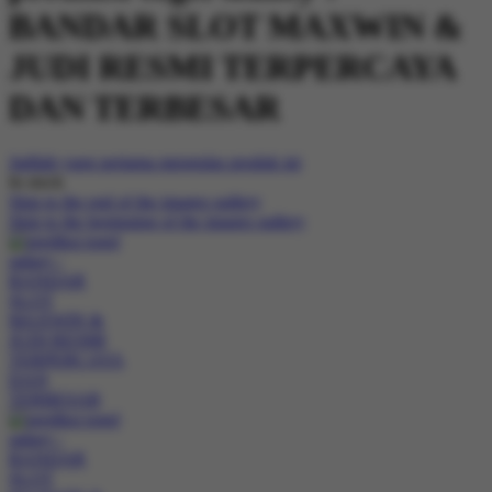
BANDAR SLOT MAXWIN &
JUDI RESMI TERPERCAYA
DAN TERBESAR
Jadilah yang pertama mengulas produk ini
In stock
Skip to the end of the images gallery
Skip to the beginning of the images gallery