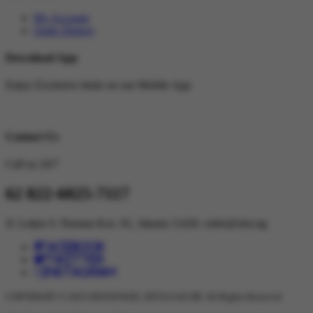
My Account
Order History
Download App
Enjoy Exclusive deals on our Mobile App
Contact Us
Call us 24/7
62 822-6025-7117
Jl. Letjen S. Parman Kav. 81, Jakarta 11420.
order@slot.ng
Facebook
Twitter
Instagram
COPYRIGHT © 2025 DOTATOGEL SITUS GACOR. All Rights Reserved