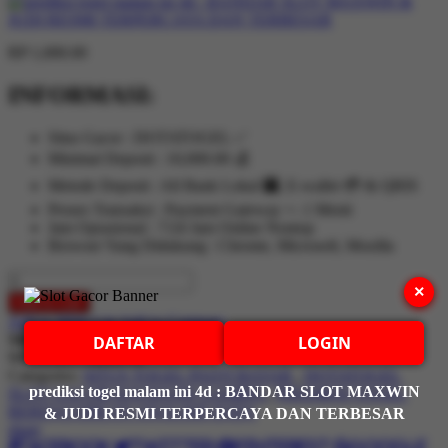
RP 1,000.00
INFORMASI:
Situs Gacor : DOTATOGEL ✅
Minimal Deposit : 10,000.00 💰
Metode Deposit : All Bank Lokal 🏧, E-wallet 💳 & QRIS
Proses Transaksi : Payment Gateway +- 1 Menit
Jam Oprasional : 7/24 Jam Online Nontop
Browser Yang Didukung : Chrome, Microsoft, Mozilla
×
Add to Cart
Add to Wish List
Add to Compare
SKU
DAFTAR
LOGIN
90NX04S1-M00FC0
Categories:
SITUS TOGEL PASTI BAYAR
,
DOTATOGEL
prediksi togel malam ini 4d : BANDAR SLOT MAXWIN
SLOT GACOR HACKSAW GAMING
,
PREDIKSI TOGEL
BERDASARKAN ANALISIS DATA
& JUDI RESMI TERPERCAYA DAN TERBESAR
share
Facebook
Twitter
Pinterest
Google