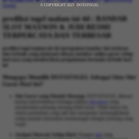
Details
© COPYRIGHT 2025
|
DOTATOGEL
prediksi togel malam ini 4d : BANDAR
SLOT MAXWIN & JUDI RESMI
TERPERCAYA DAN TERBESAR
prediksi togel malam ini 4d merupakan bandar slot terbesar
dan terbaik yang melayani ribuan member online gacor setiap
hari nya yang memberikan pengalaman bermain terbaik hari
ini
Mengapa Memilih DOTATOGEL Sebagai Situs Slot
Gacor Hari Ini?
Slot Gacor yang Mudah Menang:
DOTATOGEL dikenal
karena menyediakan berbagai pilihan
slot gacor
yang
memberikan peluang menang lebih besar. Tidak hanya itu,
sistem permainan yang adil dan transparan memungkinkan
setiap pemain merasakan kemenangan dengan peluang yang
wajar.
Jackpot Maxwin Setiap Hari:
Dengan
slot
yang