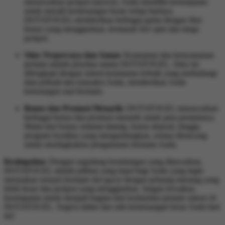
menawarkan jackpot maxwin, Anda memiliki kesempatan
untuk meraih kemenangan besar setiap harinya.
DOTATOGEL memberikan berbagai game dengan fitur
bonus yang menggiurkan, termasuk free spin dan mega
jackpot.
Situs Terpercaya dan Aman:
Keamanan dan kenyamanan
pemain adalah prioritas utama DOTATOGEL. Situs ini
dilengkapi dengan sistem keamanan terbaik yang melindungi
data pribadi dan transaksi Anda, memberikan Anda
ketenangan saat bermain.
Bonus dan Promosi Menarik:
DOTATOGEL menawarkan
berbagai bonus dan promosi menarik untuk para pemainnya.
Mulai dari bonus selamat datang, bonus deposit, hingga
program loyalitas yang menguntungkan, semua dirancang
untuk meningkatkan pengalaman bermain Anda.
Kesimpulan:
Dengan segudang keuntungan yang ditawarkan,
DOTATOGEL adalah pilihan yang tepat bagi Anda yang ingin
merasakan sensasi bermain slot gacor dengan peluang menang yang
lebih besar dan jackpot yang menggiurkan. Jangan lewatkan
kesempatan untuk menjadi bagian dari komunitas pemain sukses di
DOTATOGEL. Segera daftar dan raih kemenangan besar Anda hari
ini!