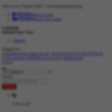
Situs Gacor Terbaru 2025 :
corporatesales@slot.ng
hidden
Store Locator
hidden
Track Your Order
Language
Default Store View
Android
Toggle Nav
Search
Search
Search
Call us 24/7