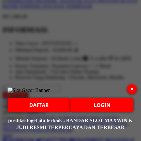
RP 1,000.00
INFORMASI:
Situs Gacor : DOTATOGEL ✅
Minimal Deposit : 10,000.00 💰
Metode Deposit : All Bank Lokal 🏧, E-wallet 💳 & QRIS
Proses Transaksi : Payment Gateway +- 1 Menit
Jam Oprasional : 7/24 Jam Online Nontop
Browser Yang Didukung : Chrome, Microsoft, Mozilla
×
Add to Cart
Add to Wish List
Add to Compare
DAFTAR
LOGIN
SKU
90NX04S1-M00FC0
Categories:
DOTATOGEL BARCELONA MALAM INI
,
prediksi togel jitu terbaik : BANDAR SLOT MAXWIN &
DOTATOGEL KELUARAN LOS ANGELES MALAM INI
,
JUDI RESMI TERPERCAYA DAN TERBESAR
PREDIKSI TOGEL HARI INI 4D
share
Facebook
Twitter
Pinterest
Google