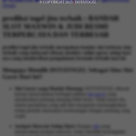
© COPYRIGHT 2025
|
DOTATOGEL
Details
prediksi togel jitu terbaik : BANDAR
SLOT MAXWIN & JUDI RESMI
TERPERCAYA DAN TERBESAR
prediksi togel jitu terbaik merupakan bandar slot terbesar dan
terbaik yang melayani ribuan member online gacor setiap hari
nya yang memberikan pengalaman bermain terbaik hari ini
Mengapa Memilih DOTATOGEL Sebagai Situs Slot
Gacor Hari Ini?
Slot Gacor yang Mudah Menang:
DOTATOGEL dikenal
karena menyediakan berbagai pilihan
slot gacor
yang
memberikan peluang menang lebih besar. Tidak hanya itu,
sistem permainan yang adil dan transparan memungkinkan
setiap pemain merasakan kemenangan dengan peluang yang
wajar.
Jackpot Maxwin Setiap Hari:
Dengan
slot
yang
menawarkan jackpot maxwin, Anda memiliki kesempatan