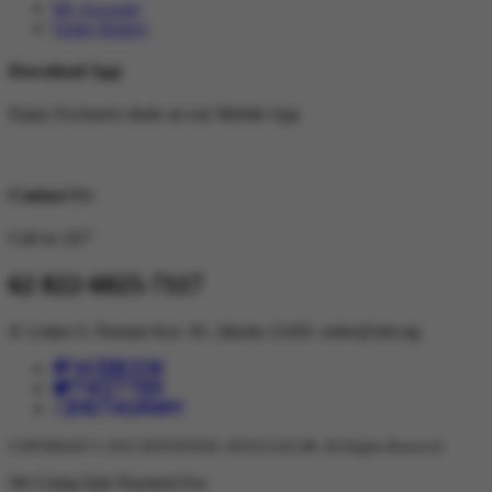
My Account
Order History
Download App
Enjoy Exclusive deals on our Mobile App
Contact Us
Call us 24/7
62 822-6025-7117
Jl. Letjen S. Parman Kav. 81, Jakarta 11420.
order@slot.ng
Facebook
Twitter
Instagram
COPYRIGHT © 2025 DOTATOGEL SITUS GACOR. All Rights Reserved
We Using Safe Payment For