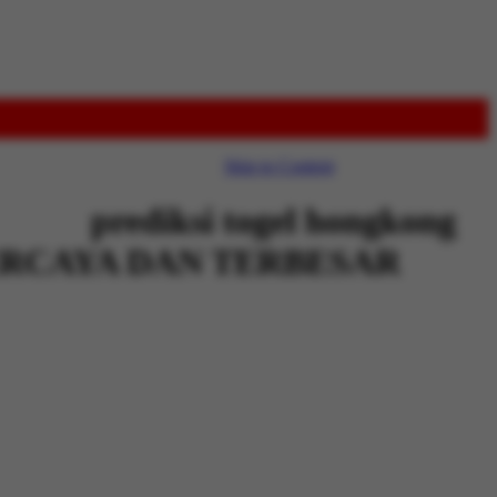
MENANG SLOT
Skip to Content
PIN
prediksi togel hongkong
PERCAYA DAN TERBESAR