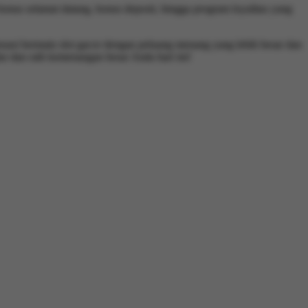
s selamat datang, bonus deposit, hingga program loyalitas yang
si bermain slot gacor dengan peluang menang yang lebih besar dan
 dan raih kemenangan besar Anda hari ini!