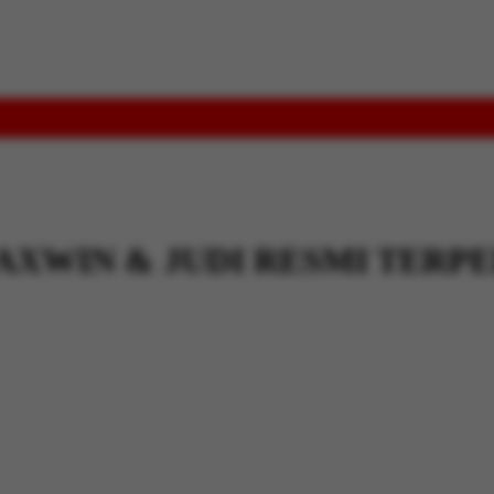
 SINGAPORE HARI INI
CARA 
YA
DAFTAR DOTATOGEL NEXTS
 MAXWIN & JUDI RESMI TER