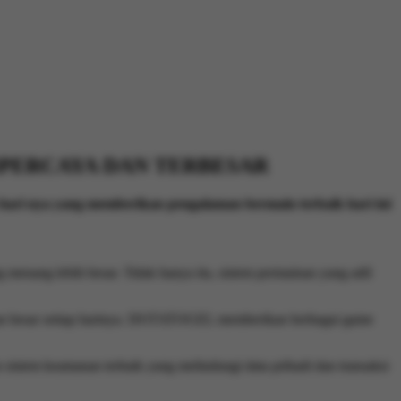
TERPERCAYA DAN TERBESAR
p hari nya yang memberikan pengalaman bermain terbaik hari ini
menang lebih besar. Tidak hanya itu, sistem permainan yang adil
n besar setiap harinya. DOTATOGEL memberikan berbagai game
stem keamanan terbaik yang melindungi data pribadi dan transaksi