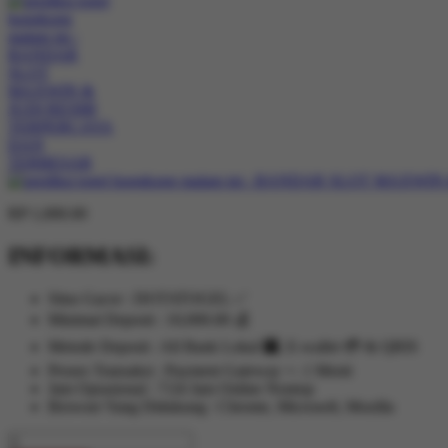
RP 1,000.00
INFORMASI:
Situs Gacor : DOTATOGEL ✅
Minimal Deposit : 10,000.00 💰
Metode Deposit : All Bank Lokal 🏧, E-wallet 💳 & QRIS
Proses Transaksi : Payment Gateway +- 1 Menit
Jam Oprasional : 7/24 Jam Online Nontop
Browser Yang Didukung : Chrome, Microsoft, Mozilla