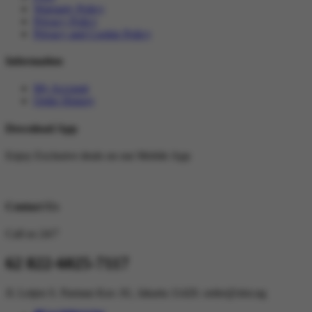
Warranty Policy
Privacy Policy
Privacy and Cookie Policy
Information
My Account
Order History
Download App
Enjoy Exclusive deals on our Mobile App
Contact Us
Call us 24/7
62 822-6025-7117
Jl. Letjen S. Parman Kav. 81, Jakarta 11420.
order@slot.ng