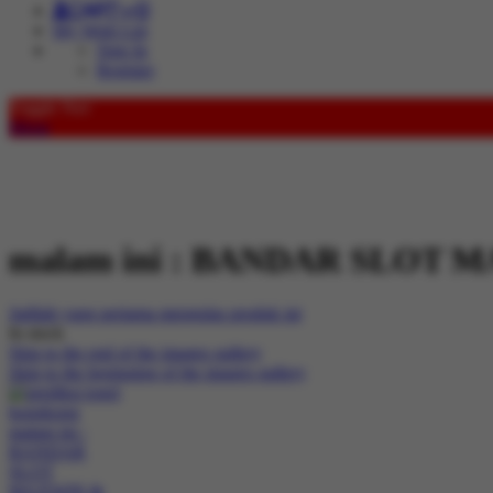
Cart
0
My Wish List
Sign In
Register
Toggle Nav
Menu
DOTATOGEL
DOTATOGEL
SITUS LIVE GAME TERPERCA
malam ini : BANDAR SLOT
Jadilah yang pertama mengulas produk ini
In stock
Skip to the end of the images gallery
Skip to the beginning of the images gallery