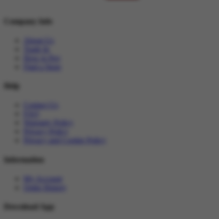
Company Info
About Us
Trade In
How to Pay
Find a Store
Help
Contact Us
FAQ
Warranty Policy
Privacy Policy
Privacy and Cookie Policy
Information
My Account
Order History
Download App