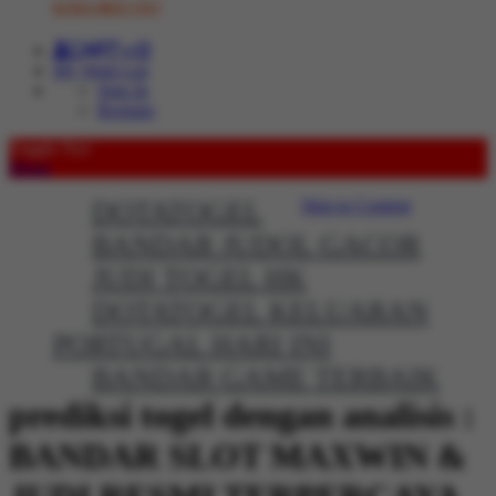
62 822-6025-7117
Cart
0
My Wish List
Sign In
Register
Toggle Nav
Menu
DOTATOGEL
Skip to Content
BANDAR JUDOL GACOR
JUDI TOGEL HK
DOTATOGEL KELUARAN
PORTUGAL HARI INI
BANDAR GAME TERBAIK
prediksi togel dengan analisis :
BANDAR SLOT MAXWIN &