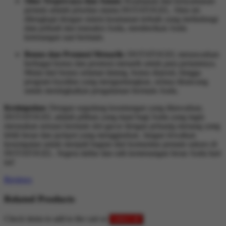
Situs Terpercaya dan Aman:
Keamanan dan kenyamanan
pemain adalah prioritas utama DOTATOGEL. Situs ini
dilengkapi dengan sistem keamanan terbaik yang melindungi
data pribadi dan transaksi Anda, memberikan Anda
ketenangan saat bermain.
Bonus dan Promosi Menarik:
DOTATOGEL menawarkan
berbagai bonus dan promosi menarik untuk para pemainnya.
Mulai dari bonus selamat datang, bonus deposit, hingga
program loyalitas yang menguntungkan, semua dirancang
untuk meningkatkan pengalaman bermain Anda.
Kesimpulan:
Dengan segudang keuntungan yang ditawarkan,
DOTATOGEL adalah pilihan yang tepat bagi Anda yang ingin
merasakan sensasi bermain slot gacor dengan peluang menang yang
lebih besar dan jackpot yang menggiurkan. Jangan lewatkan
kesempatan untuk menjadi bagian dari komunitas pemain sukses di
DOTATOGEL. Segera daftar dan raih kemenangan besar Anda hari
ini!
Reviews
Related Products
Check items to add to the cart or
select all