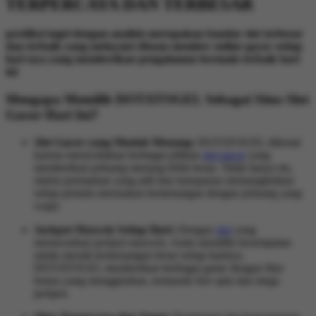
TERPERCAYA DAN TERBESAR
prediksi togel dengan analisis merupakan bandar slot terbesar
dan terbaik yang melayani ribuan member online gacor setiap
hari nya yang memberikan pengalaman bermain terbaik hari
ini
Mengapa Memilih DOTATOGEL Sebagai Situs Slot
Gacor Hari Ini?
Slot Gacor yang Mudah Menang:
DOTATOGEL dikenal
karena menyediakan berbagai pilihan
slot gacor
yang
memberikan peluang menang lebih besar. Tidak hanya itu,
sistem permainan yang adil dan transparan memungkinkan
setiap pemain merasakan kemenangan dengan peluang yang
wajar.
Jackpot Maxwin Setiap Hari:
Dengan
slot
yang
menawarkan jackpot maxwin, Anda memiliki kesempatan
untuk meraih kemenangan besar setiap harinya.
DOTATOGEL memberikan berbagai game dengan fitur
bonus yang menggiurkan, termasuk free spin dan mega
jackpot.