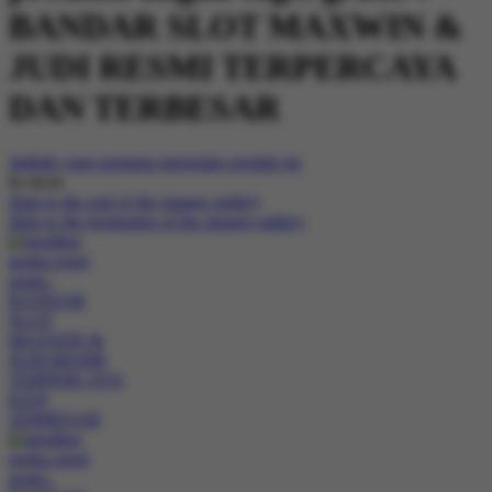
BANDAR SLOT MAXWIN &
JUDI RESMI TERPERCAYA
DAN TERBESAR
Jadilah yang pertama mengulas produk ini
In stock
Skip to the end of the images gallery
Skip to the beginning of the images gallery