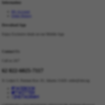
Information
My Account
Order History
Download App
Enjoy Exclusive deals on our Mobile App
Contact Us
Call us 24/7
62 822-6025-7117
Jl. Letjen S. Parman Kav. 81, Jakarta 11420.
order@slot.ng
Facebook
Twitter
Instagram