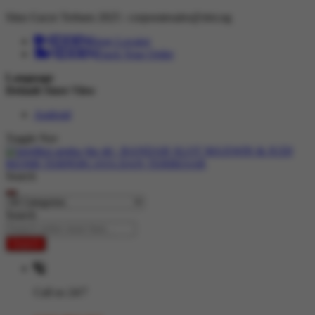
Situs Gacor Terbaru 2025 :
corporatesales@slot.ng
hidden
Store Locator
hidden
Track Your Order
Language
Default Store View
Android
Toggle Nav
Search
Search
Search
Call us 24/7