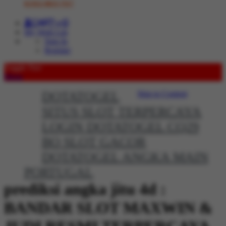
62 822-6025-7117
Cart
0
My Wish List
Sign In
Register
Toggle Nav
Menu
DOTATOGEL
Skip to Content
SITUS SLOT TERPERCAYA
LOGIN DOTATOGEL CQ29
BO SLOT GACOR
DOTATOGEL ANGKA MAIN
PORTUGAL
prediksi angka jitu 4d :
BANDAR SLOT MAXWIN &