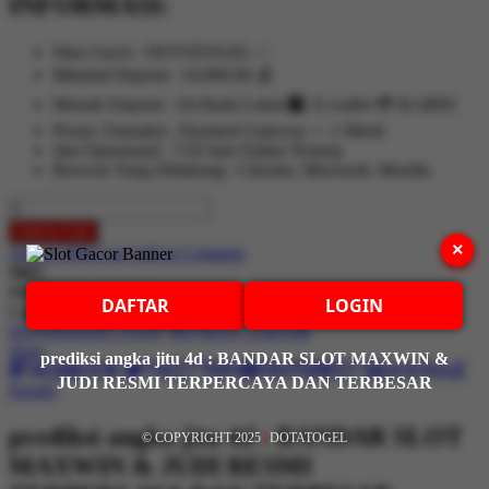
INFORMASI:
Situs Gacor : DOTATOGEL ✅
Minimal Deposit : 10,000.00 💰
Metode Deposit : All Bank Lokal 🏧, E-wallet 💳 & QRIS
Proses Transaksi : Payment Gateway +- 1 Menit
Jam Oprasional : 7/24 Jam Online Nontop
Browser Yang Didukung : Chrome, Microsoft, Mozilla
Add to Cart
×
Add to Wish List
Add to Compare
SKU
90NX04S1-M00FC0
DAFTAR
LOGIN
Categories:
SITUS SLOT TERPERCAYA
,
LOGIN
DOTATOGEL CQ29
,
BO SLOT GACOR
share
prediksi angka jitu 4d : BANDAR SLOT MAXWIN &
Facebook
Twitter
Pinterest
Google
JUDI RESMI TERPERCAYA DAN TERBESAR
Details
prediksi angka jitu 4d : BANDAR SLOT
© COPYRIGHT 2025
|
DOTATOGEL
MAXWIN & JUDI RESMI