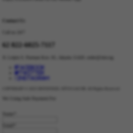
Contact Us
Call us 24/7
62 822-6025-7117
Jl. Letjen S. Parman Kav. 81, Jakarta 11420.
order@slot.ng
Facebook
Twitter
Instagram
COPYRIGHT © 2025 DOTATOGEL SITUS GACOR. All Rights Reserved
We Using Safe Payment For
Name
*
Email
*