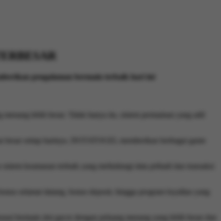
 TERBESAR
mberikan pengalaman bermain terbaik hari ini
menang lebih besar. Tidak hanya itu, sistem permainan yang adil
n besar setiap harinya. DOTATOGEL memberikan berbagai game
stem keamanan terbaik yang melindungi data pribadi dan transaksi
s selamat datang, bonus deposit, hingga program loyalitas yang
si bermain slot gacor dengan peluang menang yang lebih besar dan