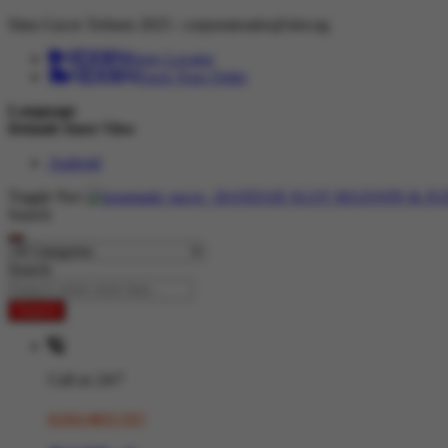
Situs Gacor Terbaru 2025 :
corporatesales@slot.ng
hidden
Store Locator
hidden
Track Your Order
Language
Default Store View
Android
Toggle Nav
Search
Search
Search
Call us 24/7
62 822-6025-7117