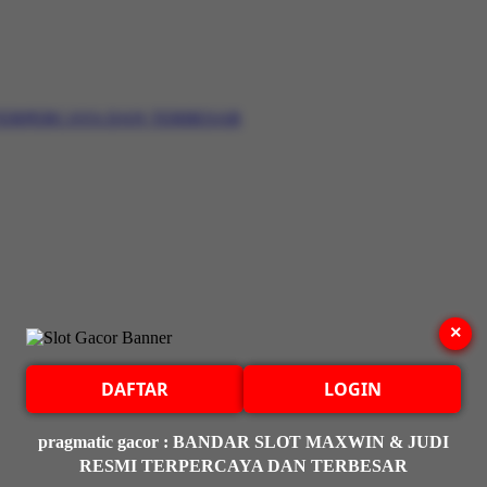
×
DAFTAR
LOGIN
pragmatic gacor : BANDAR SLOT MAXWIN & JUDI
RESMI TERPERCAYA DAN TERBESAR