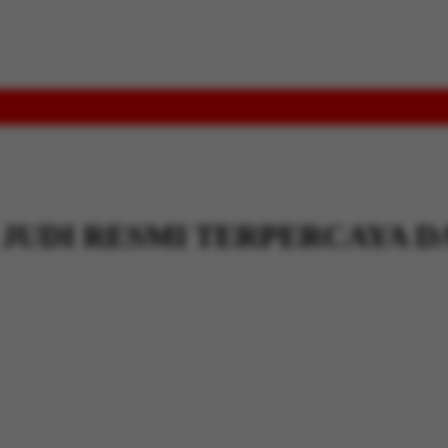
SIDNEY HARI INI LOTTO
PREDIK
U HARI INI
DOTATOGEL SLOT 
 JUDI RESMI TERPERCAYA 