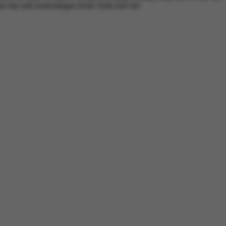
 dan raih kemenangan besar Anda hari ini!