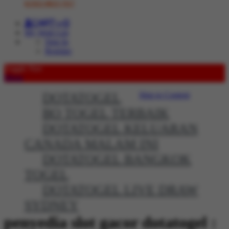
62 822-6025-7117
Cart
0
My Wish List
Sign In
Register
Toggle Nav
Menu
DOTATOGEL
Skip to Content
BO TOGEL TERBAIK
DOTATOGEL KELUARAN
CANADA MALAM INI
DOTATOGEL BANGKOK
TOGEL
DOTATOGEL LIVE DRAW
SYDNEY
penyedia slot gacor dotatogel :