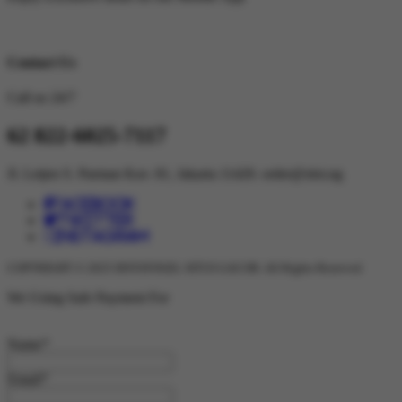
Contact Us
Call us 24/7
62 822-6025-7117
Jl. Letjen S. Parman Kav. 81, Jakarta 11420.
order@slot.ng
Facebook
Twitter
Instagram
COPYRIGHT © 2025 DOTATOGEL SITUS GACOR. All Rights Reserved
We Using Safe Payment For
Name
*
Email
*