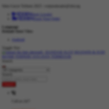
Situs Gacor Terbaru 2025 :
corporatesales@slot.ng
hidden
Store Locator
hidden
Track Your Order
Language
Default Store View
Android
Toggle Nav
Search
Search
Search
Call us 24/7