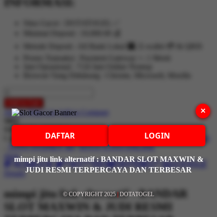
INFORMASI:
Situs Gacor : DOTATOGEL ✅
Minimal Deposit : 10,000.00 💰
Metode Deposit : All Bank Lokal 🏧, E-wallet 💳 & QRIS
Proses Transaksi : Payment Gateway +- 1 Menit
Jam Oprasional : 7/24 Jam Online Nontop
Browser Yang Didukung : Chrome, Microsoft, Mozilla
Add to Cart
×
Add to Wish List
Add to Compare
SKU
90NX04S1-M00FC0
DAFTAR
LOGIN
Categories:
PREDIKSI TOGEL LANGSUNG DAPAT HADIAH
,
TOTO SYDNEY 4D
,
SITUS TOTO ONLINE
share
mimpi jitu link alternatif : BANDAR SLOT MAXWIN &
Facebook
Twitter
Pinterest
Google
JUDI RESMI TERPERCAYA DAN TERBESAR
Details
mimpi jitu link alternatif : BANDAR
© COPYRIGHT 2025
|
DOTATOGEL
SLOT MAXWIN & JUDI RESMI