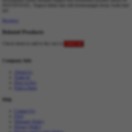
DOTATOGEL. Segera daftar dan raih kemenangan besar Anda hari
ini!
Reviews
Related Products
Check items to add to the cart or
select all
Company Info
About Us
Trade In
How to Pay
Find a Store
Help
Contact Us
FAQ
Warranty Policy
Privacy Policy