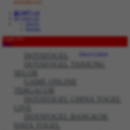
62 822-6025-7117
Cart
0
My Wish List
Sign In
Register
Toggle Nav
Menu
DOTATOGEL
Skip to Content
DOTATOGEL TANJUNG
SELOR
GAME ONLINE
TERGACOR
DOTATOGEL CHINA TOGEL
LIVE
DOTATOGEL BANGKOK
DATA TOGEL