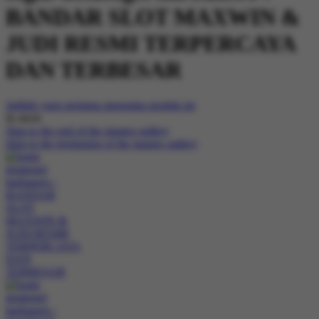
BANDAR SLOT MAXWIN &
JUDI RESMI TERPERCAYA
DAN TERBESAR
Jadilah yang pertama mengulas produk ini
In stock
Skip to the end of the images gallery
Skip to the beginning of the images gallery