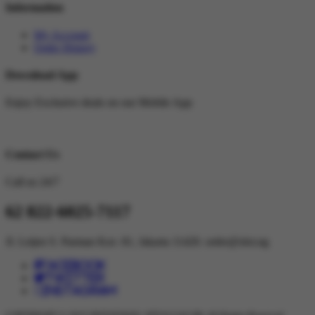
Information
My Account
Order History
Download App
Enjoy Exclusive deals on our Mobile App
Contact Us
Call us 24/7
62 822-6025-7117
Jl. Letjen S. Parman Kav. 81, Jakarta 11420.
order@slot.ng
Facebook
Twitter
Instagram