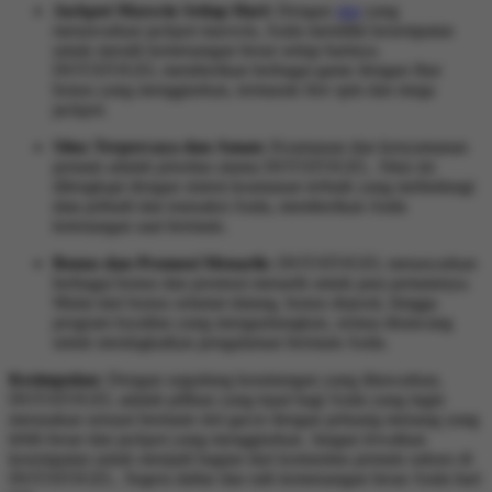
Jackpot Maxwin Setiap Hari:
Dengan
slot
yang
menawarkan jackpot maxwin, Anda memiliki kesempatan
untuk meraih kemenangan besar setiap harinya.
DOTATOGEL memberikan berbagai game dengan fitur
bonus yang menggiurkan, termasuk free spin dan mega
jackpot.
Situs Terpercaya dan Aman:
Keamanan dan kenyamanan
pemain adalah prioritas utama DOTATOGEL. Situs ini
dilengkapi dengan sistem keamanan terbaik yang melindungi
data pribadi dan transaksi Anda, memberikan Anda
ketenangan saat bermain.
Bonus dan Promosi Menarik:
DOTATOGEL menawarkan
berbagai bonus dan promosi menarik untuk para pemainnya.
Mulai dari bonus selamat datang, bonus deposit, hingga
program loyalitas yang menguntungkan, semua dirancang
untuk meningkatkan pengalaman bermain Anda.
Kesimpulan:
Dengan segudang keuntungan yang ditawarkan,
DOTATOGEL adalah pilihan yang tepat bagi Anda yang ingin
merasakan sensasi bermain slot gacor dengan peluang menang yang
lebih besar dan jackpot yang menggiurkan. Jangan lewatkan
kesempatan untuk menjadi bagian dari komunitas pemain sukses di
DOTATOGEL. Segera daftar dan raih kemenangan besar Anda hari