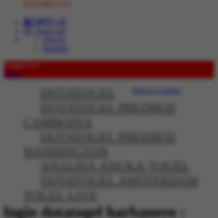
62 822-6025-7117
Cart
0
My Wish List
Sign In
Register
Toggle Nav
Menu
DOTATOGEL
Skip to Content
DOTATOGEL PREDIKSI
CAMBODIA
DOTATOGEL PREDIKSI
WASHINGTON
ANALISA ANGKA TOGEL
DOTATOGEL AMSTERDAM
TOGEL LIVE
login dotatogel harbanero :