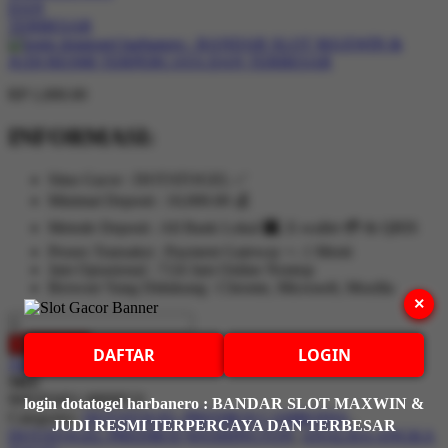
RP 1,000.00
INFORMASI:
Situs Gacor : DOTATOGEL ✅
Minimal Deposit : 10,000.00 💰
Metode Deposit : All Bank Lokal 🏧, E-wallet 💳 & QRIS
Proses Transaksi : Payment Gateway +- 1 Menit
Jam Oprasional : 7/24 Jam Online Nontop
Browser Yang Didukung : Chrome, Microsoft, Mozilla
×
Add to Cart
DAFTAR
LOGIN
Add to Wish List
Add to Compare
SKU
90NX04S1-M00FC0
login dotatogel harbanero : BANDAR SLOT MAXWIN &
Categories:
DOTATOGEL PREDIKSI CAMBODIA
,
JUDI RESMI TERPERCAYA DAN TERBESAR
DOTATOGEL PREDIKSI WASHINGTON
,
ANALISA ANGKA