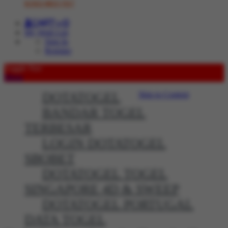
62 822-6025-7117
Cart
0
My Wish List
Sign In
Register
Toggle Nav
Menu
DOTATOGEL
Skip to Content
BANDAR TOGEL
TERBESAR
LOGIN DOTATOGEL
SBOBET
DOTATOGEL TOGEL
SINGAPORE 4D & SWEEP
DOTATOGEL PORTUGAL
DATA TOGEL