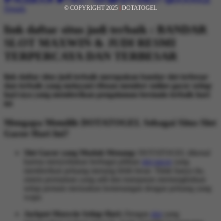
Details
© COPYRIGHT 2025
|
DOTATOGEL
link daftar situs judi terbaik : BANDAR
SLOT MAXWIN & JUDI RESMI
TERPERCAYA DAN TERBESAR
link daftar situs judi terbaik merupakan bandar slot terbesar
dan terbaik yang melayani ribuan member online gacor setiap
hari nya yang memberikan pengalaman bermain terbaik hari
ini
Mengapa Memilih DOTATOGEL Sebagai Situs Slot
Gacor Hari Ini?
Slot Gacor yang Mudah Menang:
DOTATOGEL dikenal
karena menyediakan berbagai pilihan
slot gacor
yang
memberikan peluang menang lebih besar. Tidak hanya itu,
sistem permainan yang adil dan transparan memungkinkan
setiap pemain merasakan kemenangan dengan peluang yang
wajar.
Jackpot Maxwin Setiap Hari:
Dengan
slot
yang