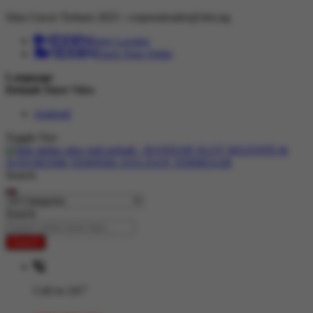
Situs Gacor Terbaru 2025 :
corporatesales@slot.ng
hidden
Store Locator
hidden
Track Your Order
Language
Default Store View
Android
Toggle Nav
Search
Search
Search
Call us 24/7