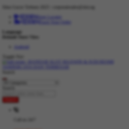
Situs Gacor Terbaru 2025 :
corporatesales@slot.ng
hidden
Store Locator
hidden
Track Your Order
Language
Default Store View
Android
Toggle Nav
Search
Search
Search
Call us 24/7