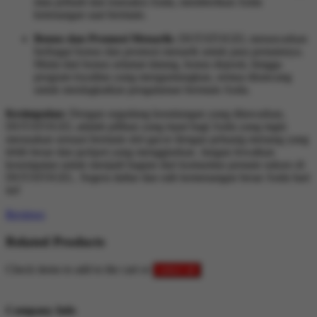
data pribadi dan transaksi Anda, memberikan Anda
ketenangan saat bermain.
Bonus dan Promosi Menarik:
DOTATOGEL menawarkan
berbagai bonus dan promosi menarik untuk para pemainnya.
Mulai dari bonus selamat datang, bonus deposit, hingga
program loyalitas yang menguntungkan, semua dirancang
untuk meningkatkan pengalaman bermain Anda.
Kesimpulan:
Dengan segudang keuntungan yang ditawarkan,
DOTATOGEL adalah pilihan yang tepat bagi Anda yang ingin
merasakan sensasi bermain slot gacor dengan peluang menang yang
lebih besar dan jackpot yang menggiurkan. Jangan lewatkan
kesempatan untuk menjadi bagian dari komunitas pemain sukses di
DOTATOGEL. Segera daftar dan raih kemenangan besar Anda hari
ini!
Reviews
Related Products
Check items to add to the cart or
select all
Company Info