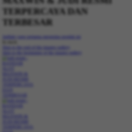
MAXWIN & JUDI RESMI
TERPERCAYA DAN
TERBESAR
Jadilah yang pertama mengulas produk ini
In stock
Skip to the end of the images gallery
Skip to the beginning of the images gallery