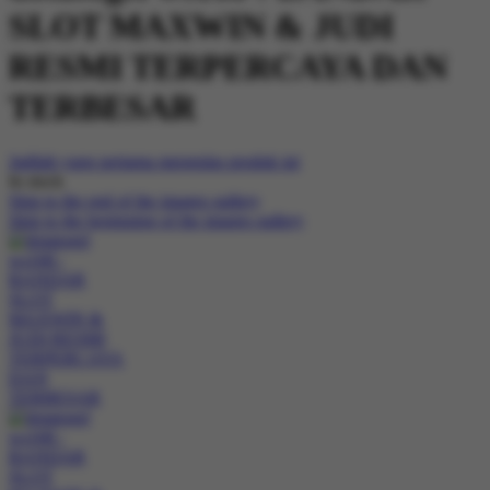
SLOT MAXWIN & JUDI
RESMI TERPERCAYA DAN
TERBESAR
Jadilah yang pertama mengulas produk ini
In stock
Skip to the end of the images gallery
Skip to the beginning of the images gallery