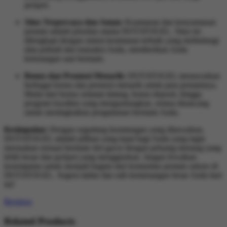
jackpot.
Situs Terpercaya dan Aman:
Keamanan dan kenyamanan
pemain adalah prioritas utama DOTATOGEL. Situs ini
dilengkapi dengan sistem keamanan terbaik yang melindungi
data pribadi dan transaksi Anda, memberikan Anda
ketenangan saat bermain.
Bonus dan Promosi Menarik:
DOTATOGEL menawarkan
berbagai bonus dan promosi menarik untuk para pemainnya.
Mulai dari bonus selamat datang, bonus deposit, hingga
program loyalitas yang menguntungkan, semua dirancang
untuk meningkatkan pengalaman bermain Anda.
Kesimpulan:
Dengan segudang keuntungan yang ditawarkan,
DOTATOGEL adalah pilihan yang tepat bagi Anda yang ingin
merasakan sensasi bermain slot gacor dengan peluang menang yang
lebih besar dan jackpot yang menggiurkan. Jangan lewatkan
kesempatan untuk menjadi bagian dari komunitas pemain sukses di
DOTATOGEL. Segera daftar dan raih kemenangan besar Anda hari
ini!
Reviews
Related Products