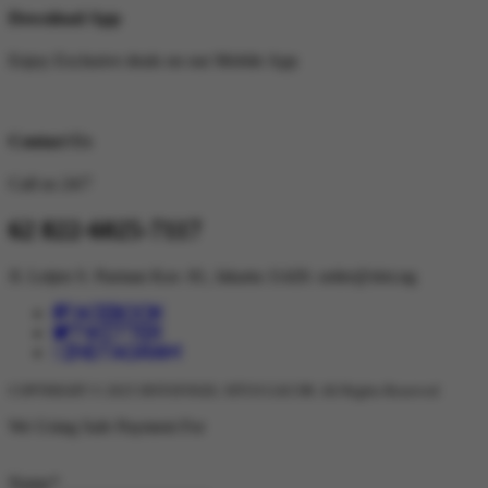
Download App
Enjoy Exclusive deals on our Mobile App
Contact Us
Call us 24/7
62 822-6025-7117
Jl. Letjen S. Parman Kav. 81, Jakarta 11420.
order@slot.ng
Facebook
Twitter
Instagram
COPYRIGHT © 2025 DOTATOGEL SITUS GACOR. All Rights Reserved
We Using Safe Payment For
Name
*