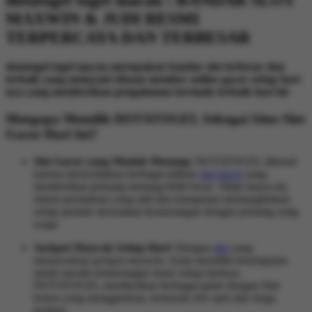
MAXWIN & JUDI RESMI
TERPERCAYA DAN TERBESAR
dotatogel togel macau merupakan bandar slot terbesar dan
terbaik yang melayani ribuan member online gacor setiap hari
nya yang memberikan pengalaman bermain terbaik hari ini
Mengapa Memilih DOTATOGEL Sebagai Situs Slot
Gacor Hari Ini?
Slot Gacor yang Mudah Menang:
DOTATOGEL dikenal
karena menyediakan berbagai pilihan
slot gacor
yang
memberikan peluang menang lebih besar. Tidak hanya itu,
sistem permainan yang adil dan transparan memungkinkan
setiap pemain merasakan kemenangan dengan peluang yang
wajar.
Jackpot Maxwin Setiap Hari:
Dengan
slot
yang
menawarkan jackpot maxwin, Anda memiliki kesempatan
untuk meraih kemenangan besar setiap harinya.
DOTATOGEL memberikan berbagai game dengan fitur
bonus yang menggiurkan, termasuk free spin dan mega
jackpot.