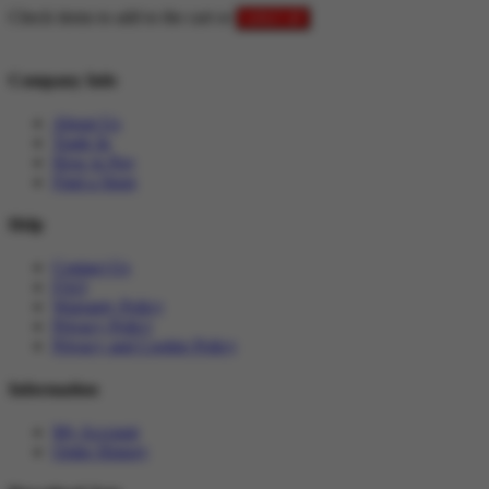
Check items to add to the cart or
select all
Company Info
About Us
Trade In
How to Pay
Find a Store
Help
Contact Us
FAQ
Warranty Policy
Privacy Policy
Privacy and Cookie Policy
Information
My Account
Order History