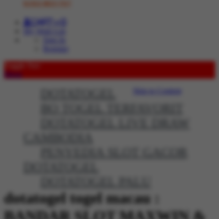
62 822-6025-7117
Cart
0
My Wish List
Sign In
Register
Toggle Nav
Menu
DOTATOGEL
Skip to Content
BO TOGEL TERFAVORIT
DOTATOGEL LIVE DRAW
CAMBODIA
PENYEDIA SLOT GACOR
DOTATOGEL
DOTATOGEL PALU
dotatogel togel macau :
BANDAR SLOT MAXWIN &