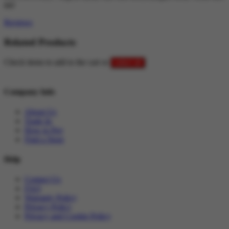
ini!
Reviews
Related Products
Check items to add to the cart or
select all
Company Info
About Us
Trade In
How to Pay
Find a Store
Help
Contact Us
FAQ
Warranty Policy
Privacy Policy
Privacy and Cookie Policy