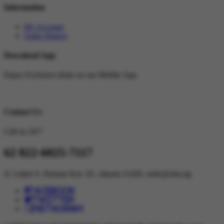
Information
My Account
Order History
Download App
Enjoy Exclusive deals on our Mobile App
Contact Us
Call us 24/7
62 822-6025-7117
Jl. Letjen S. Parman Kav. 81, Jakarta 11420.
order@slot.ng
Facebook
Twitter
Instagram