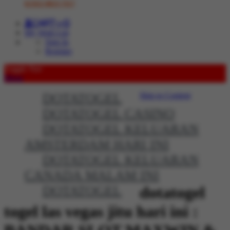
62 822-6025-7117
Cart
0
My Wish List
Sign In
Register
Toggle Nav
Menu
DOTATOGEL
Skip to Content
DOTATOGEL CASINO
DOTATOGEL KELUARAN
AMSTERDAM HARI INI
DOTATOGEL KELUARAN
CANADA MALAM INI
DOTATOGEL
dotatogel
togel las vegas jitu hari ini :