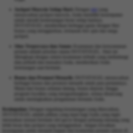
Jackpot Maxwin Setiap Hari:
Dengan
slot
yang
menawarkan jackpot maxwin, Anda memiliki kesempatan
untuk meraih kemenangan besar setiap harinya.
DOTATOGEL memberikan berbagai game dengan fitur
bonus yang menggiurkan, termasuk free spin dan mega
jackpot.
Situs Terpercaya dan Aman:
Keamanan dan kenyamanan
pemain adalah prioritas utama DOTATOGEL. Situs ini
dilengkapi dengan sistem keamanan terbaik yang melindungi
data pribadi dan transaksi Anda, memberikan Anda
ketenangan saat bermain.
Bonus dan Promosi Menarik:
DOTATOGEL menawarkan
berbagai bonus dan promosi menarik untuk para pemainnya.
Mulai dari bonus selamat datang, bonus deposit, hingga
program loyalitas yang menguntungkan, semua dirancang
untuk meningkatkan pengalaman bermain Anda.
Kesimpulan:
Dengan segudang keuntungan yang ditawarkan,
DOTATOGEL adalah pilihan yang tepat bagi Anda yang ingin
merasakan sensasi bermain slot gacor dengan peluang menang yang
lebih besar dan jackpot yang menggiurkan. Jangan lewatkan
kesempatan untuk menjadi bagian dari komunitas pemain sukses di