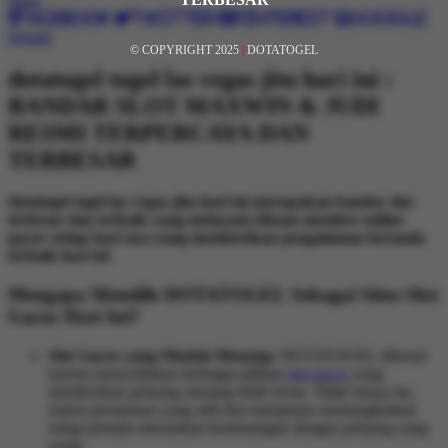
share
Facebook
Twitter
Pinterest
Google
Details
© COPYRIGHT 2025
|
DOTATOGEL
dotatogel togel las vegas jitu hari ini :
BANDAR SLOT MAXWIN & JUDI
RESMI TERPERCAYA DAN
TERBESAR
dotatogel togel las vegas jitu hari ini merupakan bandar slot
terbesar dan terbaik yang melayani ribuan member online
gacor setiap hari nya yang memberikan pengalaman bermain
terbaik hari ini
Mengapa Memilih DOTATOGEL Sebagai Situs Slot
Gacor Hari Ini?
Slot Gacor yang Mudah Menang:
DOTATOGEL dikenal
karena menyediakan berbagai pilihan
slot gacor
yang
memberikan peluang menang lebih besar. Tidak hanya itu,
sistem permainan yang adil dan transparan memungkinkan
setiap pemain merasakan kemenangan dengan peluang yang
wajar.