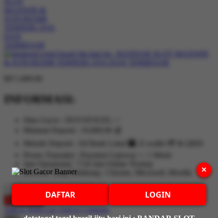
RP 1,000.00
INFORMASI:
Situs Gacor : DOTATOGEL ✅
Minimal Deposit : 10,000.00 💰
Metode Deposit : All Bank Lokal 🏧, E-wallet 💳 & QRIS
Proses Transaksi : Payment Gateway +- 1 Menit
Jam Oprasional : 7/24 Jam Online Nontop
×
Browser Yang Didukung : Chrome, Microsoft, Mozilla
DAFTAR
LOGIN
Add to Cart
Add to Wish List
Add to Compare