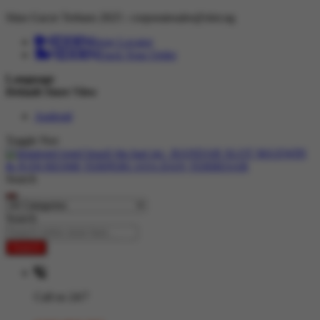
Situs Gacor Terbaru 2025 :
corporatesales@slot.ng
hidden
Store Locator
hidden
Track Your Order
Language
Default Store View
Android
Toggle Nav
Search
Search
Search
Call us 24/7