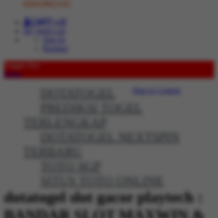
62 822-6025-7117
Cart
0
My Wish List
Sign In
Register
Toggle Nav
Menu
DOTATOGEL
Skip to Content
PREDIKSI TOGEL
TERLENGKAP
DOTATOGEL NEXTSPIN
TERBARU
TOTO SGP
SITUS TOTO ONLINE
dotatogel slot gacor playtech :
BANDAR SLOT MAXWIN &