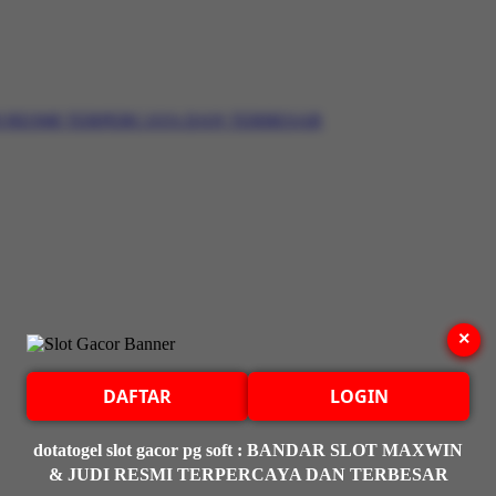
×
DAFTAR
LOGIN
dotatogel slot gacor pg soft : BANDAR SLOT MAXWIN
& JUDI RESMI TERPERCAYA DAN TERBESAR