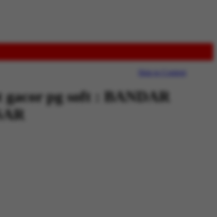
LUARAN LIVERPOOL
Skip to Content
ot gacor pg soft : BANDAR
SAR