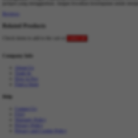
jackpot yang menggiurkan. Jangan lewatkan kesempatan untuk menja
Reviews
Related Products
Check items to add to the cart or
select all
Company Info
About Us
Trade In
How to Pay
Find a Store
Help
Contact Us
FAQ
Warranty Policy
Privacy Policy
Privacy and Cookie Policy