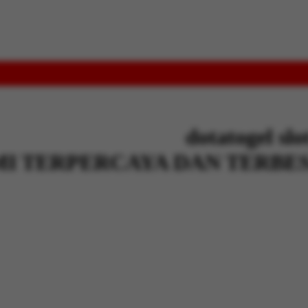
 TERFAVORIT
DOTATOGEL KE
ATOGEL SURABAYA
dotatogel sl
MI TERPERCAYA DAN TERBE