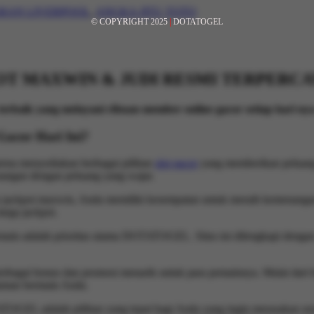
RAN LIVERPOOL
,
ANGKA JITU TOTO
© COPYRIGHT 2025
|
DOTATOGEL
DAR SLOT MAXWIN & JUDI RESMI TERPE
n terbaik yang melayani ribuan member online gacor setiap hari 
acor Hari Ini?
na menyediakan berbagai pilihan
slot gacor
yang memberikan peluang 
angan dengan peluang yang wajar.
jackpot maxwin, Anda memiliki kesempatan untuk meraih kemenanga
mega jackpot.
n adalah prioritas utama DOTATOGEL. Situs ini dilengkapi dengan si
i bonus dan promosi menarik untuk para pemainnya. Mulai dari bonu
aman bermain Anda.
EL adalah pilihan yang tepat bagi Anda yang ingin merasakan sensa