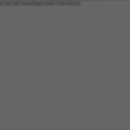
 dan raih kemenangan besar Anda hari ini!