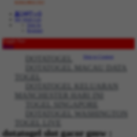
62 822-6025-7117
Cart
0
My Wish List
Sign In
Register
Toggle Nav
Menu
DOTATOGEL
Skip to Content
DOTATOGEL MACAU DATA
TOGEL
DOTATOGEL KELUARAN
MANCHESTER HARI INI
TOGEL SINGAPORE
DOTATOGEL WASHINGTON
TOGEL LIVE
dotatogel slot gacor gmw :