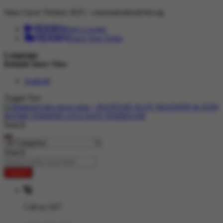
Situs Gacor Terbaru 2025 :
corporatesales@slot.ng
hidden
Store Locator
hidden
Track Your Order
Language
Default Store View
Android
Toggle Nav
Search
Search
Search
Call us 24/7