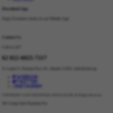
Download App
Enjoy Exclusive deals on our Mobile App
Contact Us
Call us 24/7
62 822-6025-7117
Jl. Letjen S. Parman Kav. 81, Jakarta 11420.
order@slot.ng
Facebook
Twitter
Instagram
COPYRIGHT © 2025 DOTATOGEL SITUS GACOR. All Rights Reserved
We Using Safe Payment For