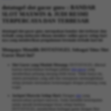
dotatogel slot gacor gmw : BANDAR
SLOT MAXWIN & JUDI RESMI
TERPERCAYA DAN TERBESAR
dotatogel slot gacor gmw merupakan bandar slot terbesar dan
terbaik yang melayani ribuan member online gacor setiap hari
nya yang memberikan pengalaman bermain terbaik hari ini
Mengapa Memilih DOTATOGEL Sebagai Situs Slot
Gacor Hari Ini?
Slot Gacor yang Mudah Menang:
DOTATOGEL dikenal
karena menyediakan berbagai pilihan
slot gacor
yang
memberikan peluang menang lebih besar. Tidak hanya itu,
sistem permainan yang adil dan transparan memungkinkan
setiap pemain merasakan kemenangan dengan peluang yang
wajar.
Jackpot Maxwin Setiap Hari:
Dengan
slot
yang
menawarkan jackpot maxwin, Anda memiliki kesempatan
untuk meraih kemenangan besar setiap harinya.
DOTATOGEL memberikan berbagai game dengan fitur