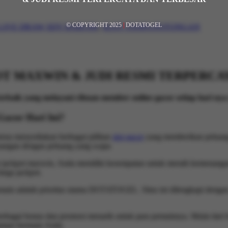
© COPYRIGHT 2025
|
DOTATOGEL
IVE DRAW SDY HARI INI
,
SLOT TANPA POTONGAN
DAR SLOT MAXWIN & JUDI RESMI TERPER
 terbaik yang melayani ribuan member online gacor setiap hari n
acor Hari Ini?
na menyediakan berbagai pilihan
slot gacor
yang memberikan peluang 
angan dengan peluang yang wajar.
jackpot maxwin, Anda memiliki kesempatan untuk meraih kemenanga
mega jackpot.
n adalah prioritas utama DOTATOGEL. Situs ini dilengkapi dengan si
i bonus dan promosi menarik untuk para pemainnya. Mulai dari bonu
aman bermain Anda.