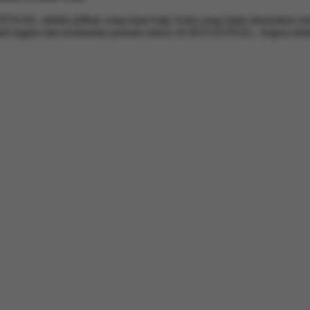
EL adalah pilihan yang tepat bagi Anda yang ingin merasakan sensa
di bagian dari komunitas pemain sukses di DOTATOGEL. Segera daftar