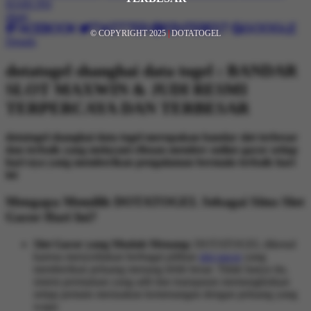
HARI INI
share
Facebook
Twitter
Pinterest
Google
© COPYRIGHT 2025
|
DOTATOGEL
Details
dotatogel shanghai data togel : BANDAR
SLOT MAXWIN & JUDI RESMI
TERPERCAYA DAN TERBESAR
dotatogel shanghai data togel merupakan bandar slot terbesar
dan terbaik yang melayani ribuan member online gacor setiap
hari nya yang memberikan pengalaman bermain terbaik hari
ini
Mengapa Memilih DOTATOGEL Sebagai Situs Slot
Gacor Hari Ini?
Slot Gacor yang Mudah Menang:
DOTATOGEL dikenal
karena menyediakan berbagai pilihan
slot gacor
yang
memberikan peluang menang lebih besar. Tidak hanya itu,
sistem permainan yang adil dan transparan memungkinkan
setiap pemain merasakan kemenangan dengan peluang yang
wajar.