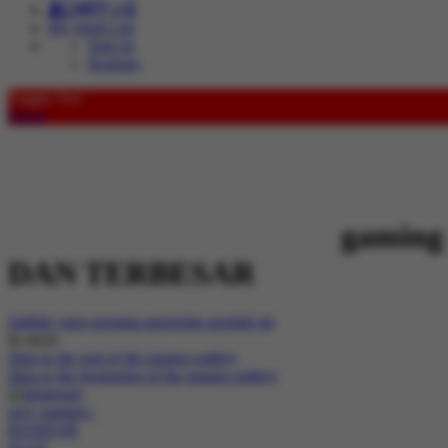
Cart
0
My Wish List
Sign In
Register
Toggle Nav
Menu
DOTATOGEL
DOTATOGE
DOTATOGEL BARCELONA HAR
SLOT ZEUS RESMI
gamin
DAN TERBESAR
Jadilah yang pertama mengulas produk ini
In stock
Skip to the end of the images gallery
Skip to the beginning of the images gallery