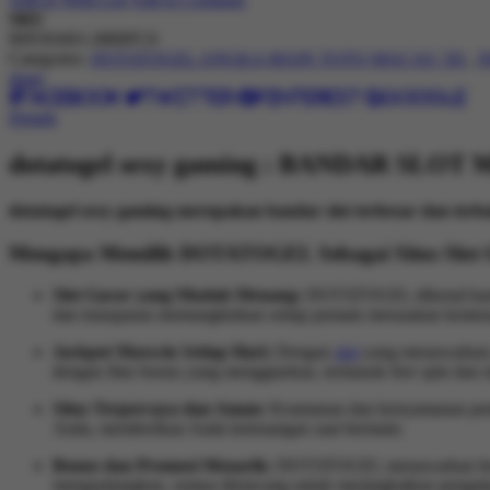
SKU
90NX04S1-M00FC0
Categories:
DOTATOGEL ANGKA MAIN TOTO MACAU 5D
,
D
share
Facebook
Twitter
Pinterest
Google
Details
dotatogel sexy gaming : BANDAR S
dotatogel sexy gaming merupakan bandar slot terbesar dan terb
Mengapa Memilih DOTATOGEL Sebagai Situs Slot G
Slot Gacor yang Mudah Menang:
DOTATOGEL dikenal kare
dan transparan memungkinkan setiap pemain merasakan kemen
Jackpot Maxwin Setiap Hari:
Dengan
slot
yang menawarkan 
dengan fitur bonus yang menggiurkan, termasuk free spin dan 
Situs Terpercaya dan Aman:
Keamanan dan kenyamanan pemai
Anda, memberikan Anda ketenangan saat bermain.
Bonus dan Promosi Menarik:
DOTATOGEL menawarkan berbaga
menguntungkan, semua dirancang untuk meningkatkan pengal