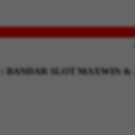
L ANGKA MAIN TOTO MACAU 5D
I INI
DOTATOGEL SLOT GACO
g : BANDAR SLOT MAXWIN &