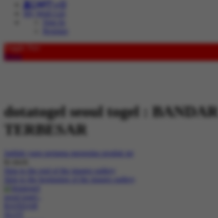
Cart
0
My Wish List
Sign In
Register
Toggle Nav
Menu
DOTATOGEL
DAFTAR D
DOTATOGEL SLOT GACOR P
dotatogel seoul togel : B
TERBESAR
Jadilah yang pertama mengulas produk ini
In stock
Skip to the end of the images gallery
Skip to the beginning of the images gallery