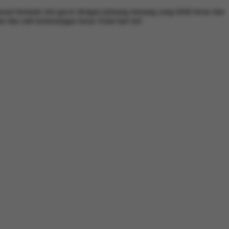
si bermain slot gacor dengan peluang menang yang lebih besar dan
 dan raih kemenangan besar Anda hari ini!