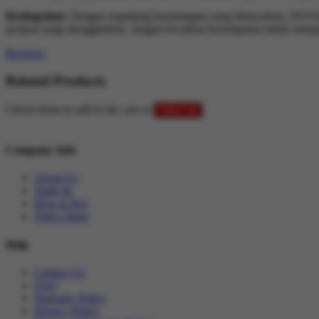
Kesimpulan:
Dengan segudang keuntungan yang ditawarkan, DOTATOG
jackpot yang menggiurkan. Jangan lewatkan kesempatan untuk menja
Reviews
Related Products
Check items to add to the cart or
select all
Company Info
About Us
Trade In
How to Pay
Find a Store
Help
Contact Us
FAQ
Warranty Policy
Privacy Policy