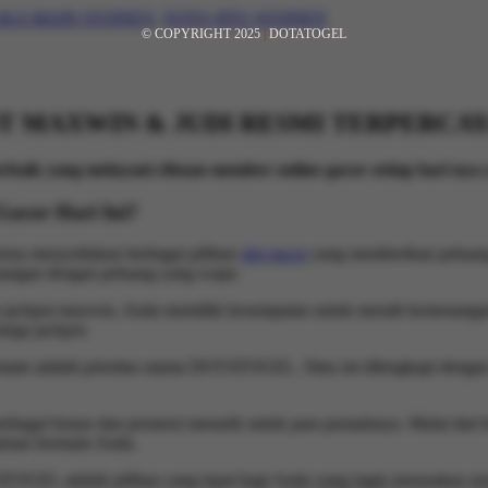
KA MAIN SYDNEY
,
TOTO JITU SYDNEY
© COPYRIGHT 2025
|
DOTATOGEL
R SLOT MAXWIN & JUDI RESMI TERPERC
terbaik yang melayani ribuan member online gacor setiap hari ny
acor Hari Ini?
na menyediakan berbagai pilihan
slot gacor
yang memberikan peluang 
angan dengan peluang yang wajar.
jackpot maxwin, Anda memiliki kesempatan untuk meraih kemenanga
mega jackpot.
n adalah prioritas utama DOTATOGEL. Situs ini dilengkapi dengan si
i bonus dan promosi menarik untuk para pemainnya. Mulai dari bonu
aman bermain Anda.
EL adalah pilihan yang tepat bagi Anda yang ingin merasakan sensa