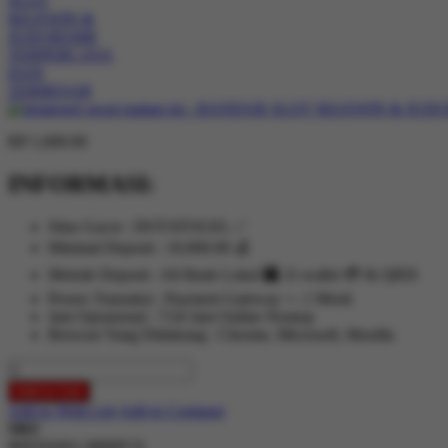
RP 1,000.00
INFORMASI:
Situs Gacor : DOTATOGEL ✅
Minimal Deposit : 10,000.00 💰
Metode Deposit : All Bank Lokal 🏧, E-wallet 💳 & QRIS
Proses Transaksi : Payment Gateway +- 1 Menit
Jam Oprasional : 7/24 Jam Online Nontop
Browser Yang Didukung : Chrome, Microsoft, Mozilla
Add to Cart
Add to Wish List
Add to Compare
SKU
90NX04S1-M00FC0