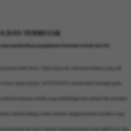
AYA DAN TERBESAR
a yang memberikan pengalaman bermain terbaik hari ini
menang lebih besar. Tidak hanya itu, sistem permainan yang adil
n besar setiap harinya. DOTATOGEL memberikan berbagai game
stem keamanan terbaik yang melindungi data pribadi dan transaksi
s selamat datang, bonus deposit, hingga program loyalitas yang
si bermain slot gacor dengan peluang menang yang lebih besar dan