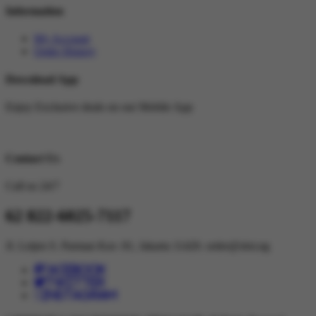
Information
My Account
Order History
Download App
Enjoy Exclusive deals on our Mobile App
Contact Us
Call us 24/7
62 822-6025-7117
Jl. Letjen S. Parman Kav. 81, Jakarta 11420.
order@slot.ng
Facebook
Twitter
Instagram