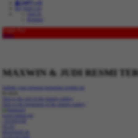
Cart
0
My Wish List
Sign In
Register
Toggle Nav
Menu
DOTATOGEL
AGEN TOGE
TOTO JITU SYDNEY
DOT
MAXWIN & JUDI RESMI TE
Jadilah yang pertama mengulas produk ini
In stock
Skip to the end of the images gallery
Skip to the beginning of the images gallery