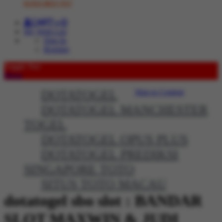
62 822-6025-7117
Cart
0
My Wish List
Sign In
Register
Toggle Nav
Menu
DOTATOGEL
Skip to Content
DOTATOGEL MANCHESTER
TOGEL
DOTATOGEL OPUS PLUS
DOTATOGEL PREDIKSI
SINGAPORE TOTO
SITUS TOTO MACAU
dotatogel sbo slot : BANDAR
SLOT MAXWIN & JUDI