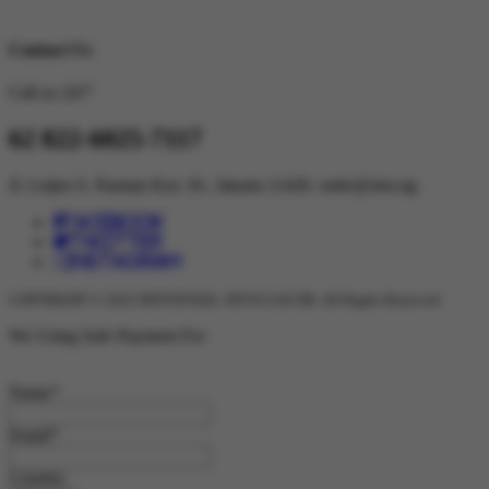
Contact Us
Call us 24/7
62 822-6025-7117
Jl. Letjen S. Parman Kav. 81, Jakarta 11420.
order@slot.ng
Facebook
Twitter
Instagram
COPYRIGHT © 2025 DOTATOGEL SITUS GACOR. All Rights Reserved
We Using Safe Payment For
Name
*
Email
*
Country