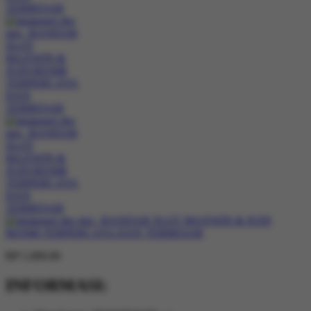
RP 1,000.00
INFORMASI: