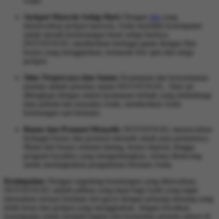
wajar.
Jackpot Maxwin Setiap Hari:
Dengan
slot
yang
menawarkan jackpot maxwin, Anda memiliki kesempatan
untuk meraih kemenangan besar setiap harinya.
DOTATOGEL memberikan berbagai game dengan fitur
bonus yang menggiurkan, termasuk free spin dan mega
jackpot.
Situs Terpercaya dan Aman:
Keamanan dan kenyamanan
pemain adalah prioritas utama DOTATOGEL. Situs ini
dilengkapi dengan sistem keamanan terbaik yang melindungi
data pribadi dan transaksi Anda, memberikan Anda
ketenangan saat bermain.
Bonus dan Promosi Menarik:
DOTATOGEL menawarkan
berbagai bonus dan promosi menarik untuk para pemainnya.
Mulai dari bonus selamat datang, bonus deposit, hingga
program loyalitas yang menguntungkan, semua dirancang
untuk meningkatkan pengalaman bermain Anda.
Kesimpulan:
Dengan segudang keuntungan yang ditawarkan,
DOTATOGEL adalah pilihan yang tepat bagi Anda yang ingin
merasakan sensasi bermain slot gacor dengan peluang menang yang
lebih besar dan jackpot yang menggiurkan. Jangan lewatkan
kesempatan untuk menjadi bagian dari komunitas pemain sukses di