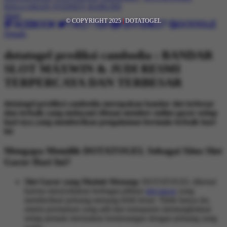
KELUARAN SYDNEY HARI INI
share
© COPYRIGHT 2025
|
DOTATOGEL
Facebook
Twitter
Pinterest
Google
Details
dotatogel prediksi cambodia : BANDAR
SLOT MAXWIN & JUDI RESMI
TERPERCAYA DAN TERBESAR
dotatogel prediksi cambodia merupakan bandar slot terbesar
dan terbaik yang melayani ribuan member online gacor setiap
hari nya yang memberikan pengalaman bermain terbaik hari
ini
Mengapa Memilih DOTATOGEL Sebagai Situs Slot
Gacor Hari Ini?
Slot Gacor yang Mudah Menang:
DOTATOGEL dikenal
karena menyediakan berbagai pilihan
slot gacor
yang
memberikan peluang menang lebih besar. Tidak hanya itu,
sistem permainan yang adil dan transparan memungkinkan
setiap pemain merasakan kemenangan dengan peluang yang