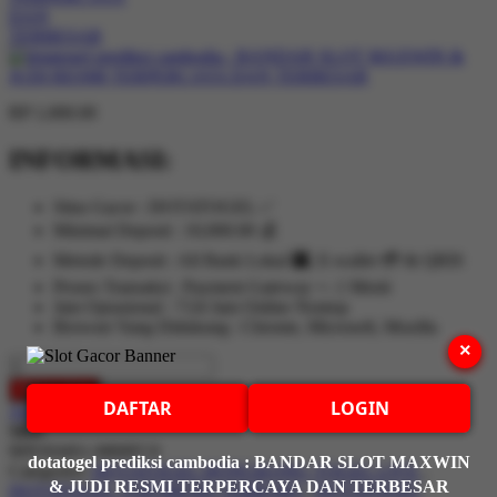
RP 1,000.00
INFORMASI:
Situs Gacor : DOTATOGEL ✅
Minimal Deposit : 10,000.00 💰
Metode Deposit : All Bank Lokal 🏧, E-wallet 💳 & QRIS
Proses Transaksi : Payment Gateway +- 1 Menit
Jam Oprasional : 7/24 Jam Online Nontop
Browser Yang Didukung : Chrome, Microsoft, Mozilla
×
Add to Cart
DAFTAR
LOGIN
Add to Wish List
Add to Compare
SKU
90NX04S1-M00FC0
dotatogel prediksi cambodia : BANDAR SLOT MAXWIN
Categories:
DOTATOGEL HONGKONG TOGEL LIVE
,
& JUDI RESMI TERPERCAYA DAN TERBESAR
DOTATOGEL TOPTREND TERBARU
,
DOTATOGEL