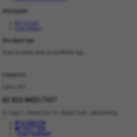
Information
My Account
Order History
Download App
Enjoy Exclusive deals on our Mobile App
Contact Us
Call us 24/7
62 822-6025-7117
Jl. Letjen S. Parman Kav. 81, Jakarta 11420.
order@slot.ng
Facebook
Twitter
Instagram