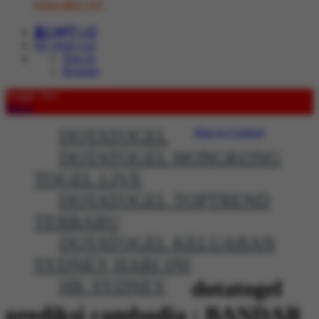
62 822-6025-7117
Cart
0
My Wish List
Sign In
Register
Toggle Nav
Menu
DOTATOGEL
Skip to Content
DOTATOGEL HONGKONG
TOGEL LIVE
DOTATOGEL TOPTREND
TERBARU
DOTATOGEL KELUARAN
SYDNEY HARI INI
HK SYDNEY
dotatogel
prediksi cambodia : BANDAR