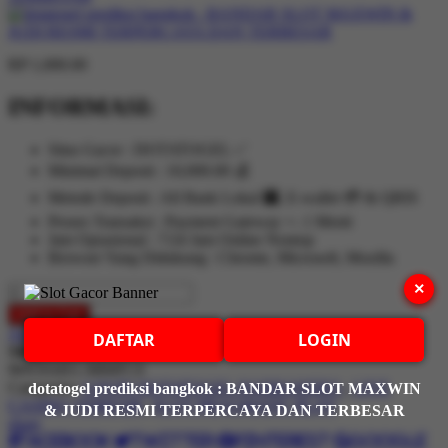
RP 1,000.00
INFORMASI:
Situs Gacor : DOTATOGEL ✅
Minimal Deposit : 10,000.00 💰
Metode Deposit : All Bank Lokal 🏧, E-wallet 💳 & QRIS
Proses Transaksi : Payment Gateway +- 1 Menit
Jam Oprasional : 7/24 Jam Online Nontop
Browser Yang Didukung : Chrome, Microsoft, Mozilla
×
Add to Cart
Add to Wish List
Add to Compare
DAFTAR
LOGIN
SKU
90NX04S1-M00FC0
Categories:
LOGIN DOTATOGEL HARBANERO
,
LIVE
dotatogel prediksi bangkok : BANDAR SLOT MAXWIN
CASINO TERBAIK
,
SLOT PRAGMATIC PLAY
& JUDI RESMI TERPERCAYA DAN TERBESAR
share
Facebook
Twitter
Pinterest
Google