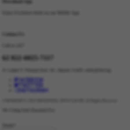
Download App
Enjoy Exclusive deals on our Mobile App
Contact Us
Call us 24/7
62 822-6025-7117
Jl. Letjen S. Parman Kav. 81, Jakarta 11420.
order@slot.ng
Facebook
Twitter
Instagram
COPYRIGHT © 2025 DOTATOGEL SITUS GACOR. All Rights Reserved
We Using Safe Payment For
Name
*