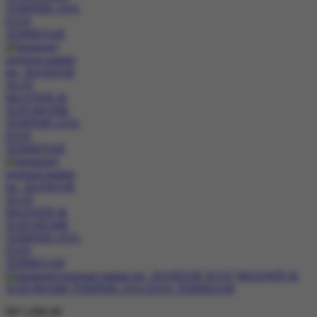
RP 1,000.00