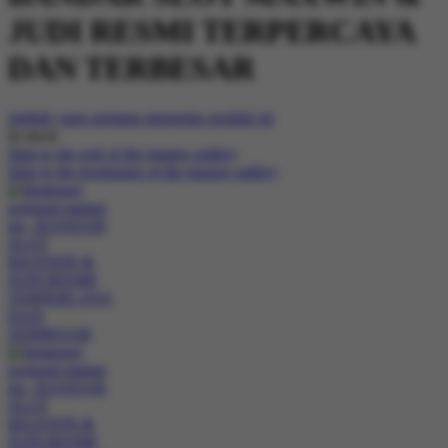
JUDI RESMI TERPERCAYA
DAN TERBESAR
Jadilah yang pertama mengulas produk ini
In stock
Skip to the end of the images gallery
Skip to the beginning of the images gallery