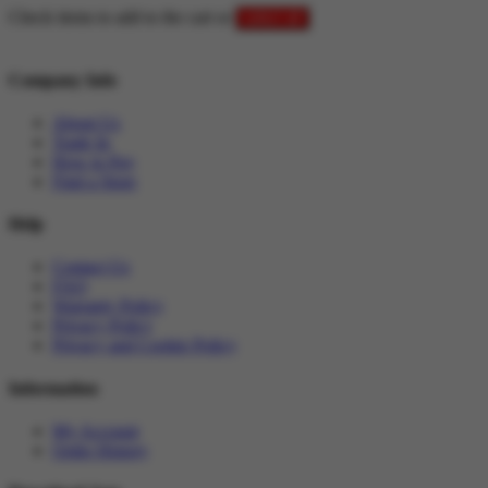
Check items to add to the cart or
select all
Company Info
About Us
Trade In
How to Pay
Find a Store
Help
Contact Us
FAQ
Warranty Policy
Privacy Policy
Privacy and Cookie Policy
Information
My Account
Order History