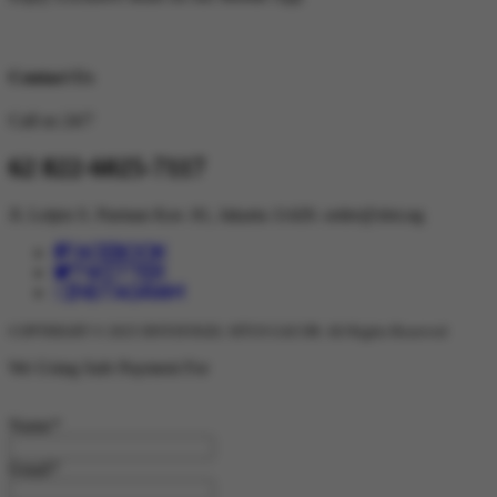
Contact Us
Call us 24/7
62 822-6025-7117
Jl. Letjen S. Parman Kav. 81, Jakarta 11420.
order@slot.ng
Facebook
Twitter
Instagram
COPYRIGHT © 2025 DOTATOGEL SITUS GACOR. All Rights Reserved
We Using Safe Payment For
Name
*
Email
*