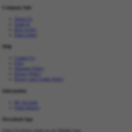
Company Info
About Us
Trade In
How to Pay
Find a Store
Help
Contact Us
FAQ
Warranty Policy
Privacy Policy
Privacy and Cookie Policy
Information
My Account
Order History
Download App
Enjoy Exclusive deals on our Mobile App