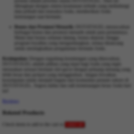
pemain adalah prioritas utama DOTATOGEL. Situs ini
dilengkapi dengan sistem keamanan terbaik yang melindungi
data pribadi dan transaksi Anda, memberikan Anda
ketenangan saat bermain.
Bonus dan Promosi Menarik:
DOTATOGEL menawarkan
berbagai bonus dan promosi menarik untuk para pemainnya.
Mulai dari bonus selamat datang, bonus deposit, hingga
program loyalitas yang menguntungkan, semua dirancang
untuk meningkatkan pengalaman bermain Anda.
Kesimpulan:
Dengan segudang keuntungan yang ditawarkan,
DOTATOGEL adalah pilihan yang tepat bagi Anda yang ingin
merasakan sensasi bermain slot gacor dengan peluang menang yang
lebih besar dan jackpot yang menggiurkan. Jangan lewatkan
kesempatan untuk menjadi bagian dari komunitas pemain sukses di
DOTATOGEL. Segera daftar dan raih kemenangan besar Anda hari
ini!
Reviews
Related Products
Check items to add to the cart or
select all