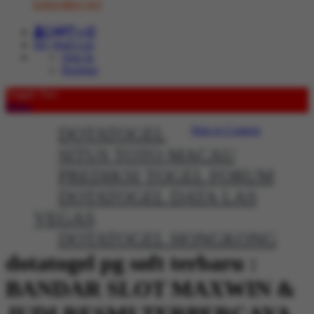
62 822-6025-7117
Cart
0
My Wish List
Sign In
Register
Toggle Nav
Menu
DOTATOGEL
Skip to Content
SITUS TOTO MACAU
PREDIKSI TOGEL FORUM
DOTATOGEL DATA LAS
VEGAS
DOTATOGEL HONGKONG
dotatogel pg soft terbaru :
BANDAR SLOT MAXWIN &